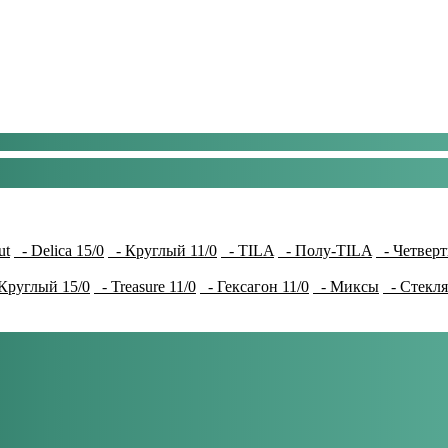
ut
- Delica 15/0
- Круглый 11/0
- TILA
- Полу-TILA
- Четверт
Круглый 15/0
- Treasure 11/0
- Гексагон 11/0
- Миксы
- Стекля