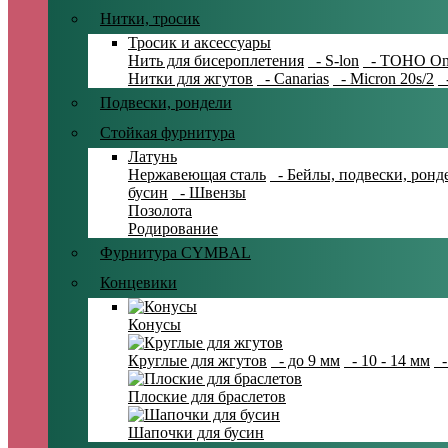
Нитки, тросик
Тросик и аксессуары
Нить для бисероплетения
- S-lon
- TOHO On
Нитки для жгутов
- Canarias
- Micron 20s/2
-
Подвески, рондели
Стойкая фурнитура
Латунь
Нержавеющая сталь
- Бейлы, подвески, ронд
бусин
- Швензы
Позолота
Родирование
Фурнитура CYMBAL
Концевики
Конусы
Круглые для жгутов
- до 9 мм
- 10 - 14 мм
-
Плоские для браслетов
Шапочки для бусин