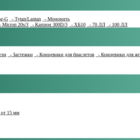
e-G
- Tytan/Lantan
- Мононить
 Micron 20s/3
- Капрон 300D/3
- ХБ10
- 70 ЛЛ
- 100 ЛЛ
ели
- Застежки
- Концевики для браслетов
- Концевики для ж
 от 15 мм