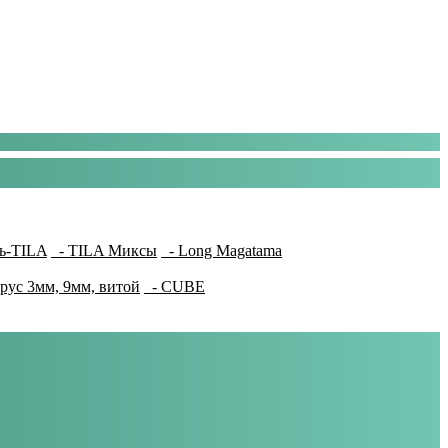
ь-TILA
- TILA Миксы
- Long Magatama
рус 3мм, 9мм, витой
- CUBE