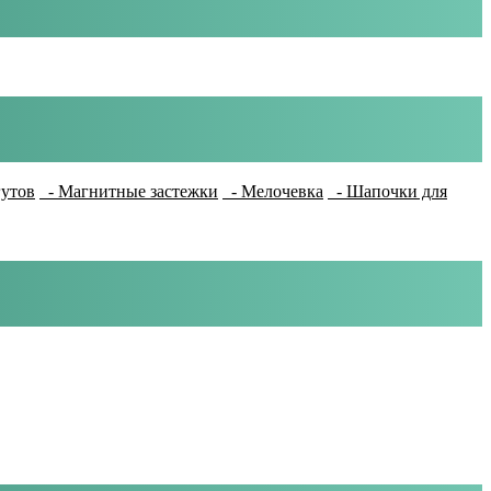
гутов
- Магнитные застежки
- Мелочевка
- Шапочки для