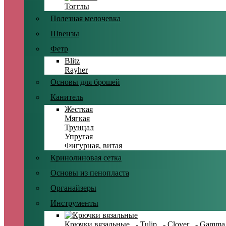
Тогглы
Полезная мелочевка
Швензы
Фетр
Blitz
Rayher
Основы для брошей
Канитель
Жесткая
Мягкая
Трунцал
Упругая
Фигурная, витая
Кринолиновая сетка
Основы из пенопласта
Органайзеры
Инструменты
Крючки вязальные
- Tulip
- Clover
- Gamma