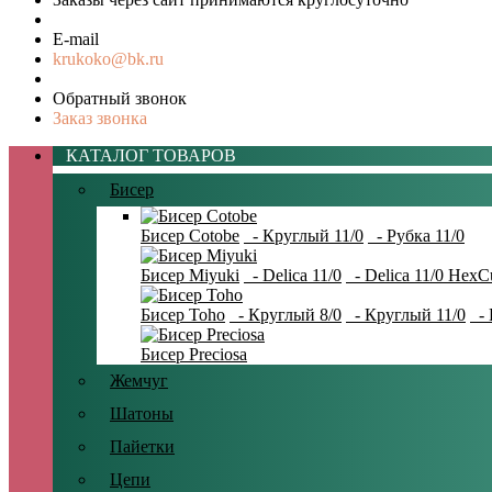
E-mail
krukoko@bk.ru
Обратный звонок
Заказ звонка
КАТАЛОГ ТОВАРОВ
Бисер
Бисер Cotobe
- Круглый 11/0
- Рубка 11/0
Бисер Miyuki
- Delica 11/0
- Delica 11/0 HexC
Бисер Toho
- Круглый 8/0
- Круглый 11/0
- 
Бисер Preciosa
Жемчуг
Шатоны
Пайетки
Цепи