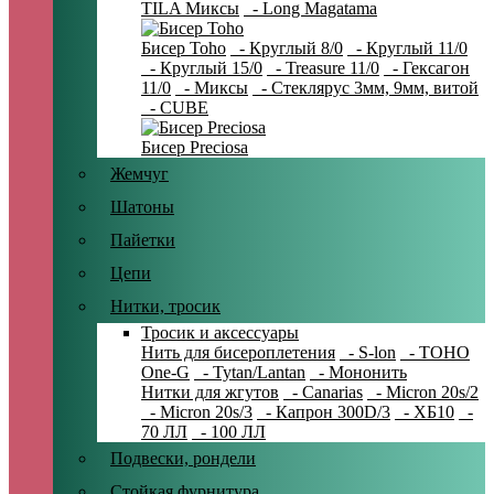
TILA Миксы
- Long Magatama
Бисер Toho
- Круглый 8/0
- Круглый 11/0
- Круглый 15/0
- Treasure 11/0
- Гексагон
11/0
- Миксы
- Стеклярус 3мм, 9мм, витой
- CUBE
Бисер Preciosa
Жемчуг
Шатоны
Пайетки
Цепи
Нитки, тросик
Тросик и аксессуары
Нить для бисероплетения
- S-lon
- TOHO
One-G
- Tytan/Lantan
- Мононить
Нитки для жгутов
- Canarias
- Micron 20s/2
- Micron 20s/3
- Капрон 300D/3
- ХБ10
-
70 ЛЛ
- 100 ЛЛ
Подвески, рондели
Стойкая фурнитура