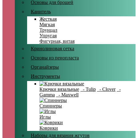
Основы для брошей
Канитель
Жесткая
Мягкая
Трунцал
Упругая
Фигурная, витая
Кринолиновая сетка
Основы из пенопласта
Органайзеры
Инструменты
Крючки вязальные
- Tulip
- Clover
-
Gamma
- Maxwell
Спиннеры
Иглы
Коврики
Наборы для вязания жгутов