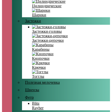
Цилиндрические
Шарики
Застежки
Застежки-головы
Застежки-цепочки
Карабины
Кнопочки
Крючки
Тогглы
Полезная мелочевка
Швензы
Фетр
Blitz
Rayher