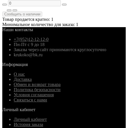
Сообщить о наличии
Товар продается кратно: 1
Минимальное количество для заказа: 1
Наши контакты
+7(952)12-12-12-0
Пн-Пт с 9 до 18
Заказы через сайт принимаются круглосуточно
krukoko@bk.ru
Информация
О нас
Доставка
Обмен и возврат товара
Политика безопасности
Условия соглашения
Связаться с нами
Личный кабинет
Личный кабинет
История заказа