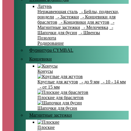
Латунь
Нержавеющая сталь
- Бейлы, подвески,
рондели
- Застежки
- Концевики для
браслетов
- Концевики для жгутов
-
Магнитные застежки
- Мелочевка
-
Шапочки для бусин
- Швензы
Позолота
Родирование
Фурнитура CYMBAL
Концевики
Конусы
Круглые для жгутов
- до 9 мм
- 10 - 14 мм
- от 15 мм
Плоские для браслетов
Шапочки для бусин
Магнитные застежки
Плоские