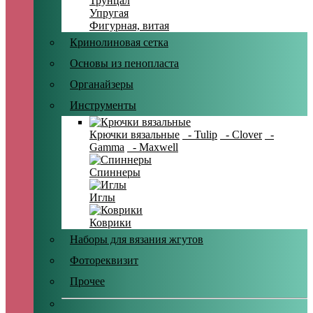
Трунцал
Упругая
Фигурная, витая
Кринолиновая сетка
Основы из пенопласта
Органайзеры
Инструменты
Крючки вязальные
- Tulip
- Clover
-
Gamma
- Maxwell
Спиннеры
Иглы
Коврики
Наборы для вязания жгутов
Фотореквизит
Прочее