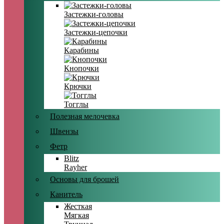
Застежки-головы
Застежки-цепочки
Карабины
Кнопочки
Крючки
Тогглы
Полезная мелочевка
Швензы
Фетр
Blitz
Rayher
Основы для брошей
Канитель
Жесткая
Мягкая