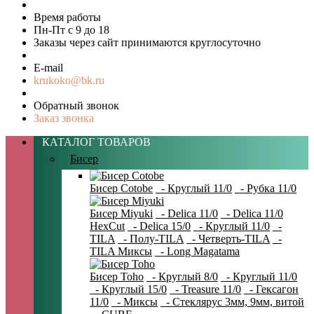
Время работы
Пн-Пт с 9 до 18
Заказы через сайт принимаются круглосуточно
E-mail
krukoko@bk.ru
Обратный звонок
Заказ звонка
КАТАЛОГ ТОВАРОВ
Бисер
Бисер Cotobe
- Круглый 11/0
- Рубка 11/0
Бисер Miyuki
- Delica 11/0
- Delica 11/0
HexCut
- Delica 15/0
- Круглый 11/0
-
TILA
- Полу-TILA
- Четверть-TILA
-
TILA Миксы
- Long Magatama
Бисер Toho
- Круглый 8/0
- Круглый 11/0
- Круглый 15/0
- Treasure 11/0
- Гексагон
11/0
- Миксы
- Стеклярус 3мм, 9мм, витой