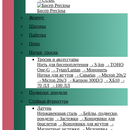
- CUBE
Бисер Preciosa
Жемчуг
Шатоны
Пайетки
Цепи
Нитки, тросик
Тросик и аксессуары
Нить для бисероплетения
- S-lon
- TOHO
One-G
- Tytan/Lantan
- Мононить
Нитки для жгутов
- Canarias
- Micron 20s/2
- Micron 20s/3
- Капрон 300D/3
- ХБ10
-
70 ЛЛ
- 100 ЛЛ
Подвески, рондели
Стойкая фурнитура
Латунь
Нержавеющая сталь
- Бейлы, подвески,
рондели
- Застежки
- Концевики для
браслетов
- Концевики для жгутов
-
Магнитные застежки
- Мелочевка
-