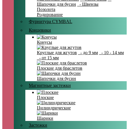
Шапочки для бусин
- Швензы
Позолота
Родирование
Фурнитура CYMBAL
Концевики
Конусы
Круглые для жгутов
- до 9 мм
- 10 - 14 мм
- от 15 мм
Плоские для браслетов
Шапочки для бусин
Магнитные застежки
Плоские
Цилиндрические
Шарики
Застежки