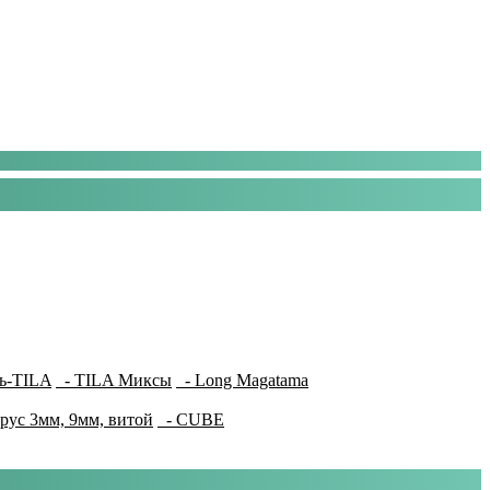
ь-TILA
- TILA Миксы
- Long Magatama
рус 3мм, 9мм, витой
- CUBE