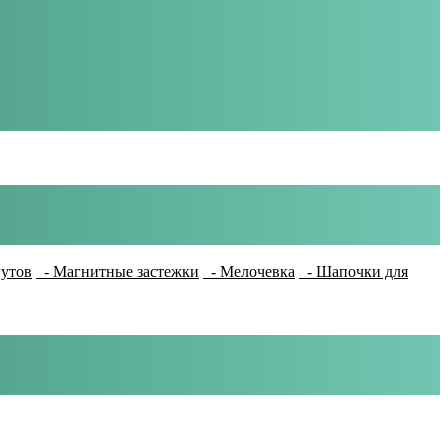
гутов
- Магнитные застежки
- Мелочевка
- Шапочки для