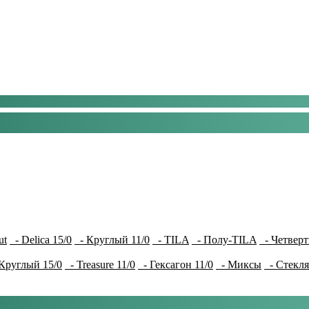
ut
- Delica 15/0
- Круглый 11/0
- TILA
- Полу-TILA
- Четверт
Круглый 15/0
- Treasure 11/0
- Гексагон 11/0
- Миксы
- Стекля