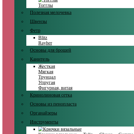
Тогглы
Полезная мелочевка
Швензы
Фетр
Blitz
Rayher
Основы для брошей
Канитель
Жесткая
Мягкая
Трунцал
Упругая
Фигурная, витая
Кринолиновая сетка
Основы из пенопласта
Органайзеры
Инструменты