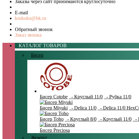
Заказы через сайт принимаются круглосуточно
E-mail
krukoko@bk.ru
Обратный звонок
Заказ звонка
КАТАЛОГ ТОВАРОВ
Бисер
Бисер Cotobe
- Круглый 11/0
- Рубка 11/0
Бисер Miyuki
- Delica 11/0
- Delica 11/0 HexC
Бисер Toho
- Круглый 8/0
- Круглый 11/0
- 
Бисер Preciosa
Жемчуг