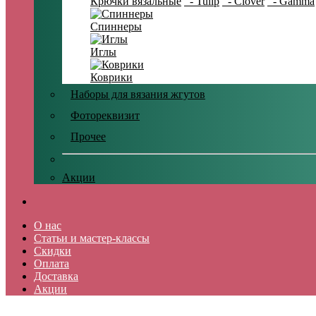
Крючки вязальные
- Tulip
- Clover
- Gamma
Спиннеры
Иглы
Коврики
Наборы для вязания жгутов
Фотореквизит
Прочее
Акции
О нас
Статьи и мастер-классы
Скидки
Оплата
Доставка
Акции