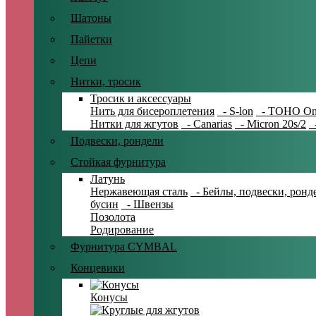
Шатоны
Пайетки
Цепи
Нитки, тросик
Тросик и аксессуары
Нить для бисероплетения
- S-lon
- TOHO On
Нитки для жгутов
- Canarias
- Micron 20s/2
-
Подвески, рондели
Стойкая фурнитура
Латунь
Нержавеющая сталь
- Бейлы, подвески, ронд
бусин
- Швензы
Позолота
Родирование
Фурнитура CYMBAL
Концевики
Конусы