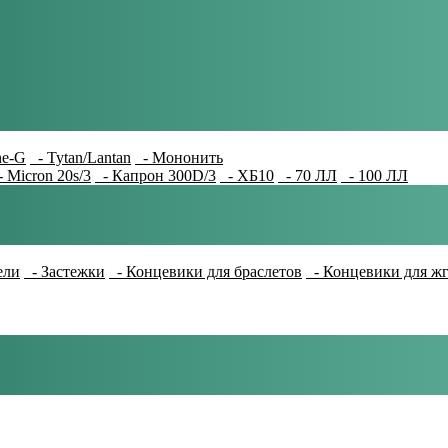
e-G
- Tytan/Lantan
- Мононить
 Micron 20s/3
- Капрон 300D/3
- ХБ10
- 70 ЛЛ
- 100 ЛЛ
ели
- Застежки
- Концевики для браслетов
- Концевики для ж