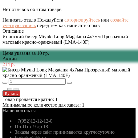
Нет отзывов об этом товаре.
Написать отзыв
Пожалуйста
авторизируйтесь
или
создайте
учетную запись
перед тем как написать отзыв
Описание
Японский бисер Miyuki Long Magatama 4x7мм Прозрачный
матовый красно-оранжевый (LMA-140F)
Цена указана за 10 гр.
Акции
214 р.
Купить
Товар продается кратно: 1
Минимальное количество для заказа: 1
Наши контакты
+7(952)12-12-12-0
Пн-Пт с 9 до 18
Заказы через сайт принимаются круглосуточно
krukoko@bk.ru