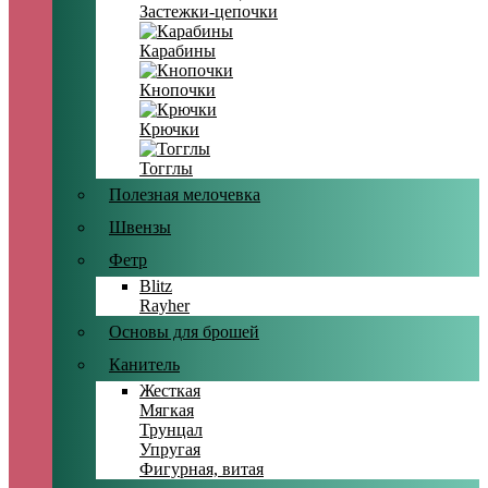
Застежки-цепочки
Карабины
Кнопочки
Крючки
Тогглы
Полезная мелочевка
Швензы
Фетр
Blitz
Rayher
Основы для брошей
Канитель
Жесткая
Мягкая
Трунцал
Упругая
Фигурная, витая