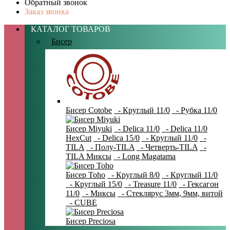
Обратный звонок
Заказ звонка
КАТАЛОГ ТОВАРОВ
Бисер
Бисер Cotobe
- Круглый 11/0
- Рубка 11/0
Бисер Miyuki
- Delica 11/0
- Delica 11/0
HexCut
- Delica 15/0
- Круглый 11/0
-
TILA
- Полу-TILA
- Четверть-TILA
-
TILA Миксы
- Long Magatama
Бисер Toho
- Круглый 8/0
- Круглый 11/0
- Круглый 15/0
- Treasure 11/0
- Гексагон
11/0
- Миксы
- Стеклярус 3мм, 9мм, витой
- CUBE
Бисер Preciosa