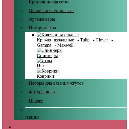
Кринолиновая сетка
Основы из пенопласта
Органайзеры
Инструменты
Крючки вязальные
- Tulip
- Clover
-
Gamma
- Maxwell
Спиннеры
Иглы
Коврики
Наборы для вязания жгутов
Фотореквизит
Прочее
Акции