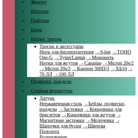
Жемчуг
Шатоны
Пайетки
Цепи
Нитки, тросик
Тросик и аксессуары
Нить для бисероплетения
- S-lon
- TOHO
One-G
- Tytan/Lantan
- Мононить
Нитки для жгутов
- Canarias
- Micron 20s/2
- Micron 20s/3
- Капрон 300D/3
- ХБ10
-
70 ЛЛ
- 100 ЛЛ
Подвески, рондели
Стойкая фурнитура
Латунь
Нержавеющая сталь
- Бейлы, подвески,
рондели
- Застежки
- Концевики для
браслетов
- Концевики для жгутов
-
Магнитные застежки
- Мелочевка
-
Шапочки для бусин
- Швензы
Позолота
Родирование