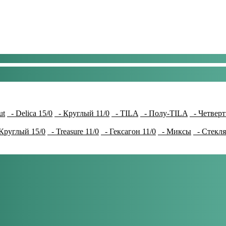
ut
- Delica 15/0
- Круглый 11/0
- TILA
- Полу-TILA
- Четверт
Круглый 15/0
- Treasure 11/0
- Гексагон 11/0
- Миксы
- Стекля