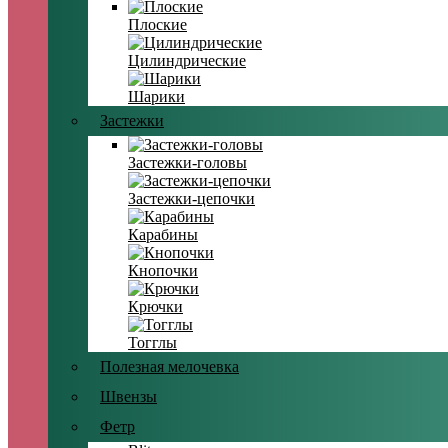
Плоские
Цилиндрические
Шарики
Застежки
Застежки-головы
Застежки-цепочки
Карабины
Кнопочки
Крючки
Тогглы
Полезная мелочевка
Швензы
Фетр