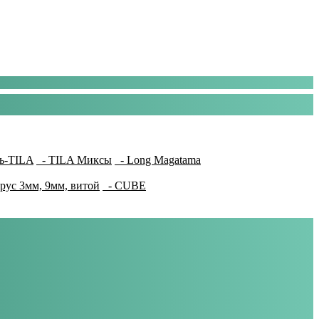
ь-TILA
- TILA Миксы
- Long Magatama
рус 3мм, 9мм, витой
- CUBE