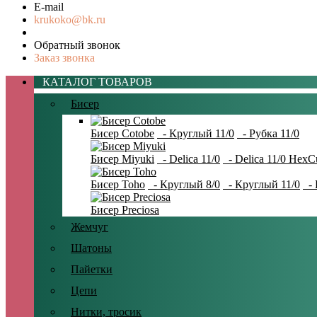
E-mail
krukoko@bk.ru
Обратный звонок
Заказ звонка
КАТАЛОГ ТОВАРОВ
Бисер
Бисер Cotobe
- Круглый 11/0
- Рубка 11/0
Бисер Miyuki
- Delica 11/0
- Delica 11/0 HexC
Бисер Toho
- Круглый 8/0
- Круглый 11/0
- 
Бисер Preciosa
Жемчуг
Шатоны
Пайетки
Цепи
Нитки, тросик