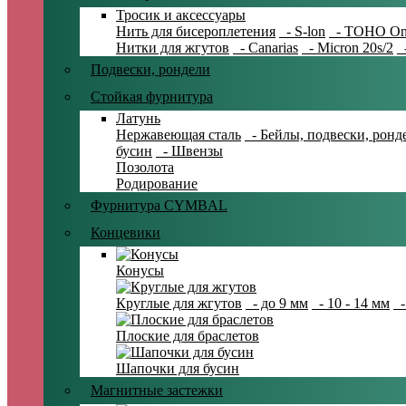
Тросик и аксессуары
Нить для бисероплетения
- S-lon
- TOHO On
Нитки для жгутов
- Canarias
- Micron 20s/2
-
Подвески, рондели
Стойкая фурнитура
Латунь
Нержавеющая сталь
- Бейлы, подвески, ронд
бусин
- Швензы
Позолота
Родирование
Фурнитура CYMBAL
Концевики
Конусы
Круглые для жгутов
- до 9 мм
- 10 - 14 мм
-
Плоские для браслетов
Шапочки для бусин
Магнитные застежки