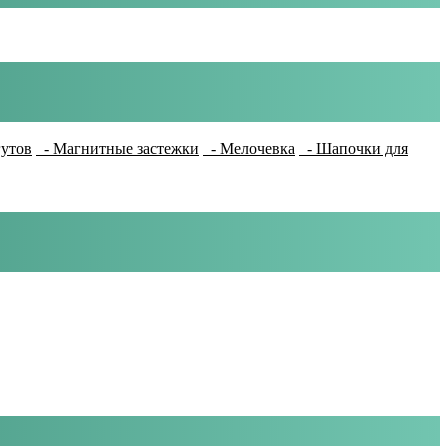
гутов
- Магнитные застежки
- Мелочевка
- Шапочки для