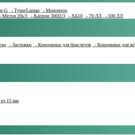
e-G
- Tytan/Lantan
- Мононить
 Micron 20s/3
- Капрон 300D/3
- ХБ10
- 70 ЛЛ
- 100 ЛЛ
ели
- Застежки
- Концевики для браслетов
- Концевики для ж
 от 15 мм