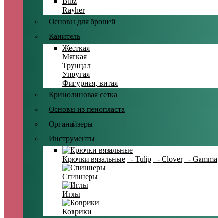
Blitz
Rayher
Основы для брошей
Канитель
Жесткая
Мягкая
Трунцал
Упругая
Фигурная, витая
Кринолиновая сетка
Основы из пенопласта
Органайзеры
Инструменты
Крючки вязальные
- Tulip
- Clover
- Gamma
Спиннеры
Иглы
Коврики