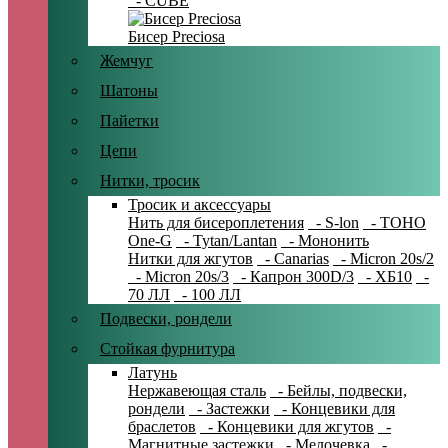
- CUBE
Бисер Preciosa
Жемчуг
Шатоны
Пайетки
Цепи
Нитки, тросик
Тросик и аксессуары
Нить для бисероплетения
- S-lon
- TOHO
One-G
- Tytan/Lantan
- Мононить
Нитки для жгутов
- Canarias
- Micron 20s/2
- Micron 20s/3
- Капрон 300D/3
- ХБ10
-
70 ЛЛ
- 100 ЛЛ
Подвески, рондели
Стойкая фурнитура
Латунь
Нержавеющая сталь
- Бейлы, подвески,
рондели
- Застежки
- Концевики для
браслетов
- Концевики для жгутов
-
Магнитные застежки
- Мелочевка
-