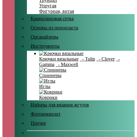
Трунцал
Упругая
Фигурная, витая
Кринолиновая сетка
Основы из пенопласта
Органайзеры
Инструменты
Крючки вязальные
- Tulip
- Clover
-
Gamma
- Maxwell
Спиннеры
Иглы
Коврики
Наборы для вязания жгутов
Фотореквизит
Прочее