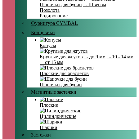
Шапочки для бусин
- Швензы
Позолота
Родирование
Фурнитура CYMBAL
Концевики
Конусы
Круглые для жгутов
- до 9 мм
- 10 - 14 мм
- от 15 мм
Плоские для браслетов
Шапочки для бусин
Магнитные застежки
Плоские
Цилиндрические
Шарики
Застежки