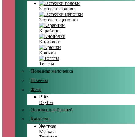
Застежки-головы
Застежки-цепочки
Карабины
Кнопочки
Крючки
Тогглы
Полезная мелочевка
Швензы
Фетр
Blitz
Rayher
Основы для брошей
Канитель
Жесткая
Мягкая