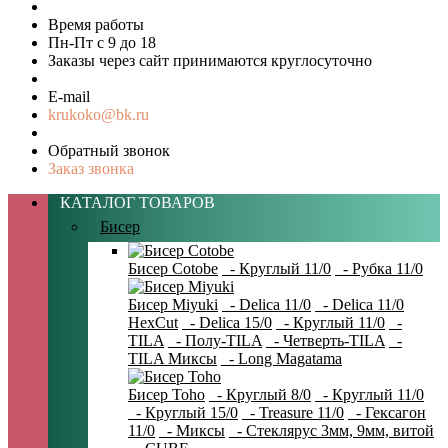
Время работы
Пн-Пт с 9 до 18
Заказы через сайт принимаются круглосуточно
E-mail
krukoko@bk.ru
Обратный звонок
Заказ звонка
КАТАЛОГ ТОВАРОВ
Бисер
Бисер Cotobe
- Круглый 11/0
- Рубка 11/0
Бисер Miyuki
- Delica 11/0
- Delica 11/0
HexCut
- Delica 15/0
- Круглый 11/0
-
TILA
- Полу-TILA
- Четверть-TILA
-
TILA Миксы
- Long Magatama
Бисер Toho
- Круглый 8/0
- Круглый 11/0
- Круглый 15/0
- Treasure 11/0
- Гексагон
11/0
- Миксы
- Стеклярус 3мм, 9мм, витой