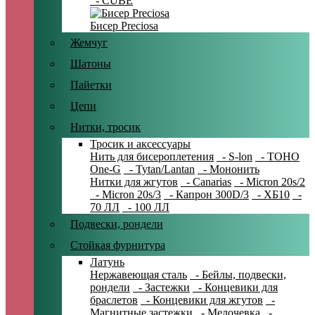
- CUBE
Бисер Preciosa
Жемчуг
Шатоны
Пайетки
Цепи
Нитки, тросик
Тросик и аксессуары
Нить для бисероплетения
- S-lon
- TOHO
One-G
- Tytan/Lantan
- Мононить
Нитки для жгутов
- Canarias
- Micron 20s/2
- Micron 20s/3
- Капрон 300D/3
- ХБ10
-
70 ЛЛ
- 100 ЛЛ
Подвески, рондели
Стойкая фурнитура
Латунь
Нержавеющая сталь
- Бейлы, подвески,
рондели
- Застежки
- Концевики для
браслетов
- Концевики для жгутов
-
Магнитные застежки
- Мелочевка
-