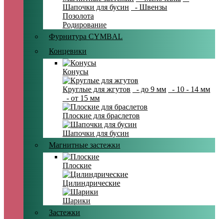
Шапочки для бусин
- Швензы
Позолота
Родирование
Фурнитура CYMBAL
Концевики
Конусы
Круглые для жгутов
- до 9 мм
- 10 - 14 мм
- от 15 мм
Плоские для браслетов
Шапочки для бусин
Магнитные застежки
Плоские
Цилиндрические
Шарики
Застежки