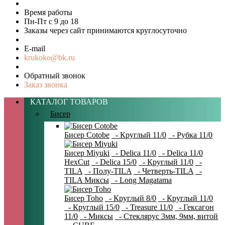
Время работы
Пн-Пт с 9 до 18
Заказы через сайт принимаются круглосуточно
E-mail
krukoko@bk.ru
Обратный звонок
Заказ звонка
КАТАЛОГ ТОВАРОВ
Бисер
Бисер Cotobe
- Круглый 11/0
- Рубка 11/0
Бисер Miyuki
- Delica 11/0
- Delica 11/0
HexCut
- Delica 15/0
- Круглый 11/0
-
TILA
- Полу-TILA
- Четверть-TILA
-
TILA Миксы
- Long Magatama
Бисер Toho
- Круглый 8/0
- Круглый 11/0
- Круглый 15/0
- Treasure 11/0
- Гексагон
11/0
- Миксы
- Стеклярус 3мм, 9мм, витой