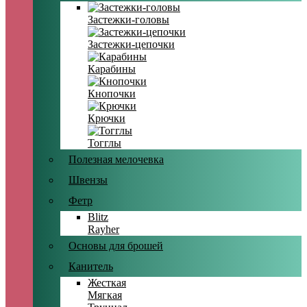
Застежки-головы
Застежки-цепочки
Карабины
Кнопочки
Крючки
Тогглы
Полезная мелочевка
Швензы
Фетр
Blitz
Rayher
Основы для брошей
Канитель
Жесткая
Мягкая