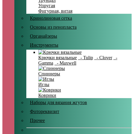
Трунцал
Упругая
Фигурная, витая
Кринолиновая сетка
Основы из пенопласта
Органайзеры
Инструменты
Крючки вязальные
- Tulip
- Clover
-
Gamma
- Maxwell
Спиннеры
Иглы
Коврики
Наборы для вязания жгутов
Фотореквизит
Прочее