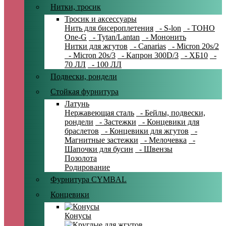
Нитки, тросик
Тросик и аксессуары
Нить для бисероплетения
- S-lon
- TOHO
One-G
- Tytan/Lantan
- Мононить
Нитки для жгутов
- Canarias
- Micron 20s/2
- Micron 20s/3
- Капрон 300D/3
- ХБ10
-
70 ЛЛ
- 100 ЛЛ
Подвески, рондели
Стойкая фурнитура
Латунь
Нержавеющая сталь
- Бейлы, подвески,
рондели
- Застежки
- Концевики для
браслетов
- Концевики для жгутов
-
Магнитные застежки
- Мелочевка
-
Шапочки для бусин
- Швензы
Позолота
Родирование
Фурнитура CYMBAL
Концевики
Конусы