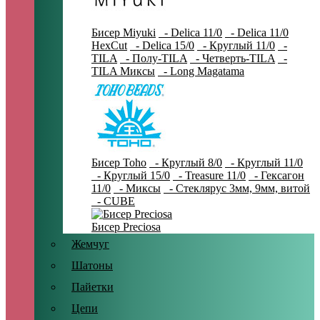
Бисер Miyuki
- Delica 11/0
- Delica 11/0
HexCut
- Delica 15/0
- Круглый 11/0
-
TILA
- Полу-TILA
- Четверть-TILA
-
TILA Миксы
- Long Magatama
Бисер Toho
- Круглый 8/0
- Круглый 11/0
- Круглый 15/0
- Treasure 11/0
- Гексагон
11/0
- Миксы
- Стеклярус 3мм, 9мм, витой
- CUBE
Бисер Preciosa
Жемчуг
Шатоны
Пайетки
Цепи