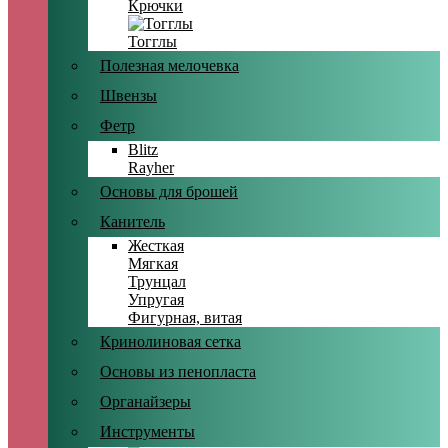
Крючки
Тогглы
Полезная мелочевка
Швензы
Фетр
Blitz
Rayher
Основы для брошей
Канитель
Жесткая
Мягкая
Трунцал
Упругая
Фигурная, витая
Кринолиновая сетка
Основы из пенопласта
Органайзеры
Инструменты