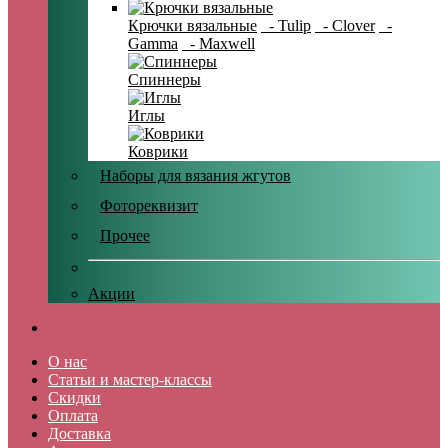
Крючки вязальные
- Tulip
- Clover
-
Gamma
- Maxwell
Спиннеры
Иглы
Коврики
Наборы для вязания жгутов
Фотореквизит
Прочее
Акции
О нас
Статьи и мастер-классы
Скидки
Оплата
Доставка