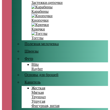
Застежки-цепочки
Карабины
Кнопочки
Крючки
Тогглы
Полезная мелочевка
Швензы
Фетр
Blitz
Rayher
Основы для брошей
Канитель
Жесткая
Мягкая
Трунцал
Упругая
Фигурная, витая