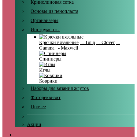
Кринолиновая сетка
Основы из пенопласта
Органайзеры
Инструменты
Крючки вязальные
- Tulip
- Clover
-
Gamma
- Maxwell
Спиннеры
Иглы
Коврики
Наборы для вязания жгутов
Фотореквизит
Прочее
Акции