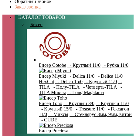
Обратный звонок
Заказ звонка
КАТАЛОГ ТОВАРОВ
Бисер
Бисер Cotobe
- Круглый 11/0
- Рубка 11/0
Бисер Miyuki
- Delica 11/0
- Delica 11/0
HexCut
- Delica 15/0
- Круглый 11/0
-
TILA
- Полу-TILA
- Четверть-TILA
-
TILA Миксы
- Long Magatama
Бисер Toho
- Круглый 8/0
- Круглый 11/0
- Круглый 15/0
- Treasure 11/0
- Гексагон
11/0
- Миксы
- Стеклярус 3мм, 9мм, витой
- CUBE
Бисер Preciosa