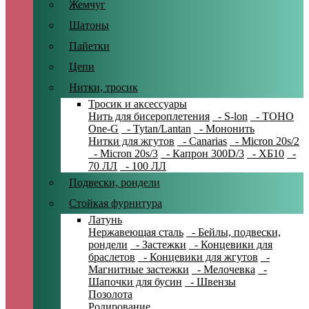
Жемчуг
Шатоны
Пайетки
Цепи
Нитки, тросик
Тросик и аксессуары
Нить для бисероплетения
- S-lon
- TOHO
One-G
- Tytan/Lantan
- Мононить
Нитки для жгутов
- Canarias
- Micron 20s/2
- Micron 20s/3
- Капрон 300D/3
- ХБ10
-
70 ЛЛ
- 100 ЛЛ
Подвески, рондели
Стойкая фурнитура
Латунь
Нержавеющая сталь
- Бейлы, подвески,
рондели
- Застежки
- Концевики для
браслетов
- Концевики для жгутов
-
Магнитные застежки
- Мелочевка
-
Шапочки для бусин
- Швензы
Позолота
Родирование