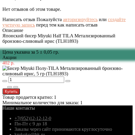
Нет отзывов об этом товаре.
Написать отзыв
Пожалуйста
авторизируйтесь
или
создайте
учетную запись
перед тем как написать отзыв
Описание
Японский бисер Miyuki Half TILA Метализированный
бронзово-сливовый ирис (TLH1893)
Цена указана за 5 ± 0,05 гр.
Акции
402 р.
Купить
Товар продается кратно: 1
Минимальное количество для заказа: 1
Наши контакты
+7(952)12-12-12-0
Пн-Пт с 9 до 18
Заказы через сайт принимаются круглосуточно
krukoko@bk.ru