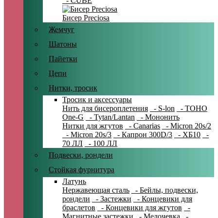
- CUBE
Бисер Preciosa
Жемчуг
Шатоны
Пайетки
Цепи
Нитки, тросик
Тросик и аксессуары
Нить для бисероплетения
- S-lon
- TOHO
One-G
- Tytan/Lantan
- Мононить
Нитки для жгутов
- Canarias
- Micron 20s/2
- Micron 20s/3
- Капрон 300D/3
- ХБ10
-
70 ЛЛ
- 100 ЛЛ
Подвески, рондели
Стойкая фурнитура
Латунь
Нержавеющая сталь
- Бейлы, подвески,
рондели
- Застежки
- Концевики для
браслетов
- Концевики для жгутов
-
Магнитные застежки
- Мелочевка
-