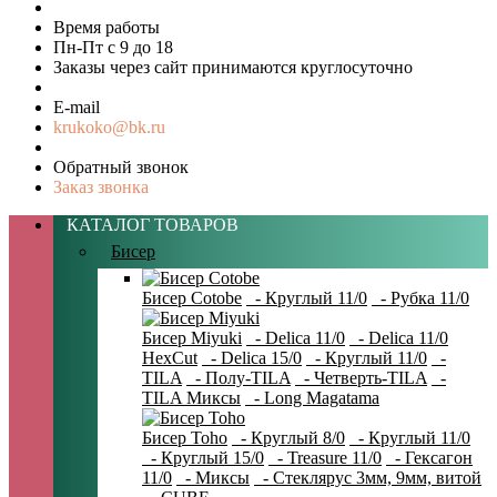
Время работы
Пн-Пт с 9 до 18
Заказы через сайт принимаются круглосуточно
E-mail
krukoko@bk.ru
Обратный звонок
Заказ звонка
КАТАЛОГ ТОВАРОВ
Бисер
Бисер Cotobe
- Круглый 11/0
- Рубка 11/0
Бисер Miyuki
- Delica 11/0
- Delica 11/0
HexCut
- Delica 15/0
- Круглый 11/0
-
TILA
- Полу-TILA
- Четверть-TILA
-
TILA Миксы
- Long Magatama
Бисер Toho
- Круглый 8/0
- Круглый 11/0
- Круглый 15/0
- Treasure 11/0
- Гексагон
11/0
- Миксы
- Стеклярус 3мм, 9мм, витой