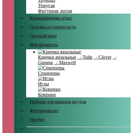
Трунцал
Упругая
Фигурная, витая
Кринолиновая сетка
Основы из пенопласта
Органайзеры
Инструменты
Крючки вязальные
- Tulip
- Clover
-
Gamma
- Maxwell
Спиннеры
Иглы
Коврики
Наборы для вязания жгутов
Фотореквизит
Прочее