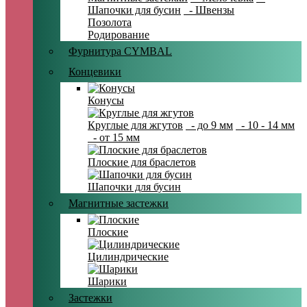
Шапочки для бусин
- Швензы
Позолота
Родирование
Фурнитура CYMBAL
Концевики
Конусы
Круглые для жгутов
- до 9 мм
- 10 - 14 мм
- от 15 мм
Плоские для браслетов
Шапочки для бусин
Магнитные застежки
Плоские
Цилиндрические
Шарики
Застежки