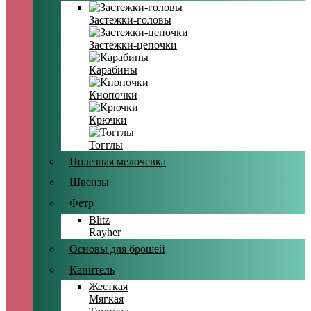
Застежки-головы
Застежки-цепочки
Карабины
Кнопочки
Крючки
Тогглы
Полезная мелочевка
Швензы
Фетр
Blitz
Rayher
Основы для брошей
Канитель
Жесткая
Мягкая