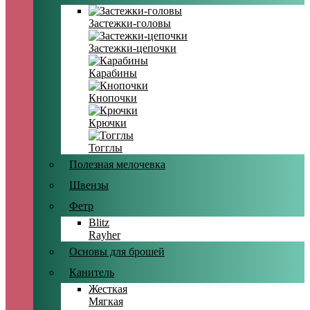
Застежки-головы
Застежки-цепочки
Карабины
Кнопочки
Крючки
Тогглы
Полезная мелочевка
Швензы
Фетр
Blitz
Rayher
Основы для брошей
Канитель
Жесткая
Мягкая