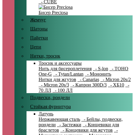
- CUBE
Бисер Preciosa
Жемчуг
Шатоны
Пайетки
Цепи
Нитки, тросик
Тросик и аксессуары
Нить для бисероплетения
- S-lon
- TOHO
One-G
- Tytan/Lantan
- Мононить
Нитки для жгутов
- Canarias
- Micron 20s/2
- Micron 20s/3
- Капрон 300D/3
- ХБ10
-
70 ЛЛ
- 100 ЛЛ
Подвески, рондели
Стойкая фурнитура
Латунь
Нержавеющая сталь
- Бейлы, подвески,
рондели
- Застежки
- Концевики для
браслетов
- Концевики для жгутов
-