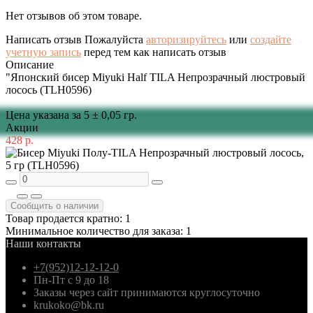
Нет отзывов об этом товаре.
Написать отзыв
Пожалуйста
авторизируйтесь
или
создайте
учетную запись
перед тем как написать отзыв
Описание
"Японский бисер Miyuki Half TILA Непрозрачный люстровый
лосось (TLH0596)
Цена указана за 5 ± 0,05 гр.
Акции
428 р.
Сообщить о наличии
Товар продается кратно: 1
Минимальное количество для заказа: 1
Наши контакты
+7(952)12-12-12-0
Пн-Пт с 9 до 18
Заказы через сайт принимаются круглосуточно
krukoko@bk.ru