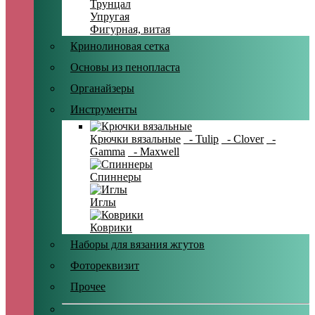
Трунцал
Упругая
Фигурная, витая
Кринолиновая сетка
Основы из пенопласта
Органайзеры
Инструменты
Крючки вязальные
- Tulip
- Clover
-
Gamma
- Maxwell
Спиннеры
Иглы
Коврики
Наборы для вязания жгутов
Фотореквизит
Прочее