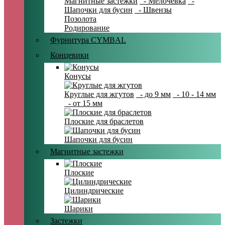
Магнитные застежки
- Мелочевка
-
Шапочки для бусин
- Швензы
Позолота
Родирование
Фурнитура CYMBAL
Концевики
Конусы
Круглые для жгутов
- до 9 мм
- 10 - 14 мм
- от 15 мм
Плоские для браслетов
Шапочки для бусин
Магнитные застежки
Плоские
Цилиндрические
Шарики
Застежки