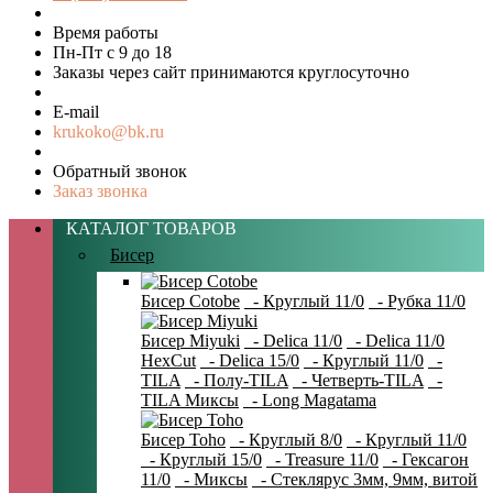
Время работы
Пн-Пт с 9 до 18
Заказы через сайт принимаются круглосуточно
E-mail
krukoko@bk.ru
Обратный звонок
Заказ звонка
КАТАЛОГ ТОВАРОВ
Бисер
Бисер Cotobe
- Круглый 11/0
- Рубка 11/0
Бисер Miyuki
- Delica 11/0
- Delica 11/0
HexCut
- Delica 15/0
- Круглый 11/0
-
TILA
- Полу-TILA
- Четверть-TILA
-
TILA Миксы
- Long Magatama
Бисер Toho
- Круглый 8/0
- Круглый 11/0
- Круглый 15/0
- Treasure 11/0
- Гексагон
11/0
- Миксы
- Стеклярус 3мм, 9мм, витой