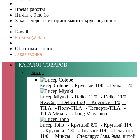
Время работы
Пн-Пт с 9 до 18
Заказы через сайт принимаются круглосуточно
E-mail
krukoko@bk.ru
Обратный звонок
Заказ звонка
КАТАЛОГ ТОВАРОВ
Бисер
Бисер Cotobe
- Круглый 11/0
- Рубка 11/0
Бисер Miyuki
- Delica 11/0
- Delica 11/0
HexCut
- Delica 15/0
- Круглый 11/0
-
TILA
- Полу-TILA
- Четверть-TILA
-
TILA Миксы
- Long Magatama
Бисер Toho
- Круглый 8/0
- Круглый 11/0
- Круглый 15/0
- Treasure 11/0
- Гексагон
11/0
- Миксы
- Стеклярус 3мм, 9мм, витой