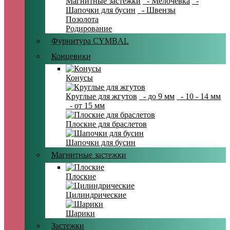
Магнитные застежки
- Мелочевка
-
Шапочки для бусин
- Швензы
Позолота
Родирование
Фурнитура CYMBAL
Концевики
Конусы
Круглые для жгутов
- до 9 мм
- 10 - 14 мм
- от 15 мм
Плоские для браслетов
Шапочки для бусин
Магнитные застежки
Плоские
Цилиндрические
Шарики
Застежки