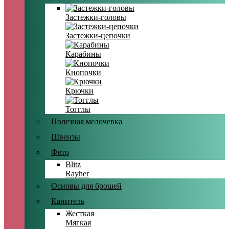
Застежки-головы
Застежки-цепочки
Карабины
Кнопочки
Крючки
Тогглы
Полезная мелочевка
Швензы
Фетр
Blitz
Rayher
Основы для брошей
Канитель
Жесткая
Мягкая