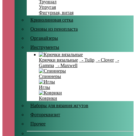
Трунцал
Упругая
Фигурная, витая
Кринолиновая сетка
Основы из пенопласта
Органайзеры
Инструменты
Крючки вязальные
- Tulip
- Clover
-
Gamma
- Maxwell
Спиннеры
Иглы
Коврики
Наборы для вязания жгутов
Фотореквизит
Прочее