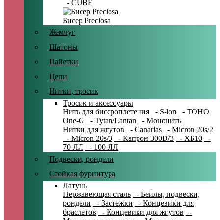
- CUBE
Бисер Preciosa
Жемчуг
Шатоны
Пайетки
Цепи
Нитки, тросик
Тросик и аксессуары
Нить для бисероплетения
- S-lon
- TOHO
One-G
- Tytan/Lantan
- Мононить
Нитки для жгутов
- Canarias
- Micron 20s/2
- Micron 20s/3
- Капрон 300D/3
- ХБ10
-
70 ЛЛ
- 100 ЛЛ
Подвески, рондели
Стойкая фурнитура
Латунь
Нержавеющая сталь
- Бейлы, подвески,
рондели
- Застежки
- Концевики для
браслетов
- Концевики для жгутов
-