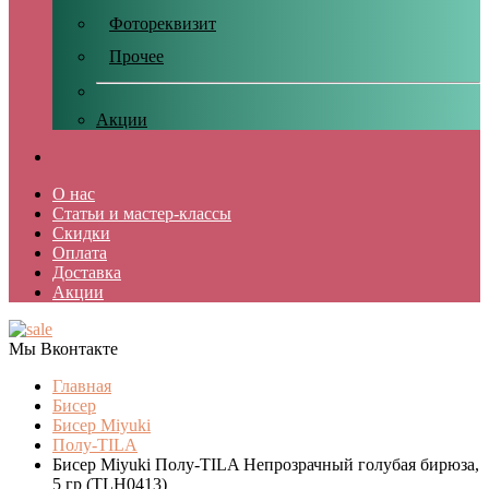
Фотореквизит
Прочее
Акции
О нас
Статьи и мастер-классы
Скидки
Оплата
Доставка
Акции
Мы Вконтакте
Главная
Бисер
Бисер Miyuki
Полу-TILA
Бисер Miyuki Полу-TILA Непрозрачный голубая бирюза,
5 гр (TLH0413)