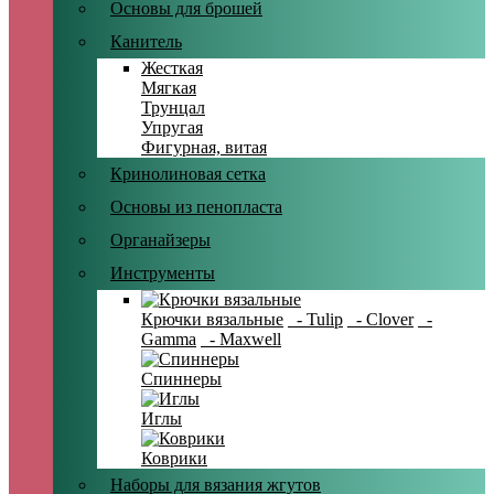
Основы для брошей
Канитель
Жесткая
Мягкая
Трунцал
Упругая
Фигурная, витая
Кринолиновая сетка
Основы из пенопласта
Органайзеры
Инструменты
Крючки вязальные
- Tulip
- Clover
-
Gamma
- Maxwell
Спиннеры
Иглы
Коврики
Наборы для вязания жгутов