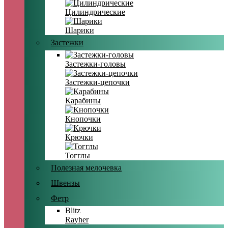
Цилиндрические
Шарики
Застежки
Застежки-головы
Застежки-цепочки
Карабины
Кнопочки
Крючки
Тогглы
Полезная мелочевка
Швензы
Фетр
Blitz
Rayher