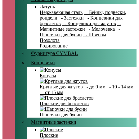
Латунь
Нержавеющая сталь
- Бейлы, подвески,
рондели
- Застежки
- Концевики для
браслетов
- Концевики для жгутов
-
Магнитные застежки
- Мелочевка
-
Шапочки для бусин
- Швензы
Позолота
Родирование
Фурнитура CYMBAL
Концевики
Конусы
Круглые для жгутов
- до 9 мм
- 10 - 14 мм
- от 15 мм
Плоские для браслетов
Шапочки для бусин
Магнитные застежки
Плоские