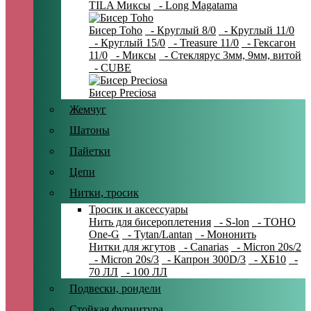
TILA Миксы
- Long Magatama
Бисер Toho
- Круглый 8/0
- Круглый 11/0
- Круглый 15/0
- Treasure 11/0
- Гексагон
11/0
- Миксы
- Стеклярус 3мм, 9мм, витой
- CUBE
Бисер Preciosa
Жемчуг
Шатоны
Пайетки
Цепи
Нитки, тросик
Тросик и аксессуары
Нить для бисероплетения
- S-lon
- TOHO
One-G
- Tytan/Lantan
- Мононить
Нитки для жгутов
- Canarias
- Micron 20s/2
- Micron 20s/3
- Капрон 300D/3
- ХБ10
-
70 ЛЛ
- 100 ЛЛ
Подвески, рондели
Стойкая фурнитура