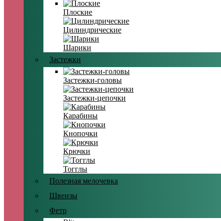
Плоские
Цилиндрические
Шарики
Застежки
Застежки-головы
Застежки-цепочки
Карабины
Кнопочки
Крючки
Тогглы
Полезная мелочевка
Швензы
Фетр