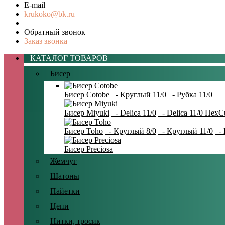
E-mail
krukoko@bk.ru
Обратный звонок
Заказ звонка
КАТАЛОГ ТОВАРОВ
Бисер
Бисер Cotobe
- Круглый 11/0
- Рубка 11/0
Бисер Miyuki
- Delica 11/0
- Delica 11/0 HexC
Бисер Toho
- Круглый 8/0
- Круглый 11/0
- 
Бисер Preciosa
Жемчуг
Шатоны
Пайетки
Цепи
Нитки, тросик