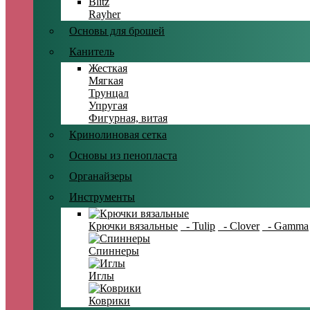
Blitz
Rayher
Основы для брошей
Канитель
Жесткая
Мягкая
Трунцал
Упругая
Фигурная, витая
Кринолиновая сетка
Основы из пенопласта
Органайзеры
Инструменты
Крючки вязальные
- Tulip
- Clover
- Gamma
Спиннеры
Иглы
Коврики