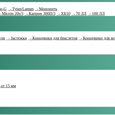
e-G
- Tytan/Lantan
- Мононить
 Micron 20s/3
- Капрон 300D/3
- ХБ10
- 70 ЛЛ
- 100 ЛЛ
ели
- Застежки
- Концевики для браслетов
- Концевики для ж
 от 15 мм