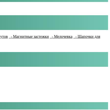
гутов
- Магнитные застежки
- Мелочевка
- Шапочки для