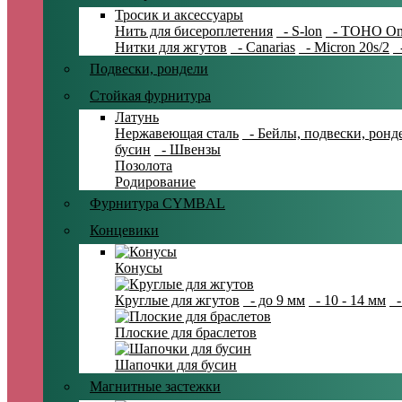
Тросик и аксессуары
Нить для бисероплетения
- S-lon
- TOHO On
Нитки для жгутов
- Canarias
- Micron 20s/2
-
Подвески, рондели
Стойкая фурнитура
Латунь
Нержавеющая сталь
- Бейлы, подвески, ронд
бусин
- Швензы
Позолота
Родирование
Фурнитура CYMBAL
Концевики
Конусы
Круглые для жгутов
- до 9 мм
- 10 - 14 мм
-
Плоские для браслетов
Шапочки для бусин
Магнитные застежки