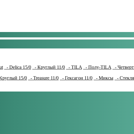
ut
- Delica 15/0
- Круглый 11/0
- TILA
- Полу-TILA
- Четверт
Круглый 15/0
- Treasure 11/0
- Гексагон 11/0
- Миксы
- Стекля