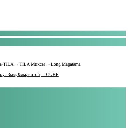
ь-TILA
- TILA Миксы
- Long Magatama
рус 3мм, 9мм, витой
- CUBE