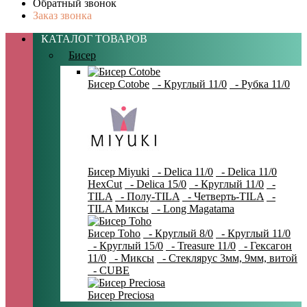
Обратный звонок
Заказ звонка
КАТАЛОГ ТОВАРОВ
Бисер
Бисер Cotobe
- Круглый 11/0
- Рубка 11/0
Бисер Miyuki
- Delica 11/0
- Delica 11/0
HexCut
- Delica 15/0
- Круглый 11/0
-
TILA
- Полу-TILA
- Четверть-TILA
-
TILA Миксы
- Long Magatama
Бисер Toho
- Круглый 8/0
- Круглый 11/0
- Круглый 15/0
- Treasure 11/0
- Гексагон
11/0
- Миксы
- Стеклярус 3мм, 9мм, витой
- CUBE
Бисер Preciosa