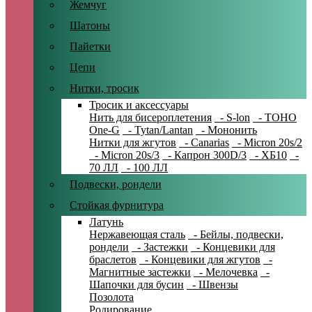
Жемчуг
Шатоны
Пайетки
Цепи
Нитки, тросик
Тросик и аксессуары
Нить для бисероплетения
- S-lon
- TOHO
One-G
- Tytan/Lantan
- Мононить
Нитки для жгутов
- Canarias
- Micron 20s/2
- Micron 20s/3
- Капрон 300D/3
- ХБ10
-
70 ЛЛ
- 100 ЛЛ
Подвески, рондели
Стойкая фурнитура
Латунь
Нержавеющая сталь
- Бейлы, подвески,
рондели
- Застежки
- Концевики для
браслетов
- Концевики для жгутов
-
Магнитные застежки
- Мелочевка
-
Шапочки для бусин
- Швензы
Позолота
Родирование