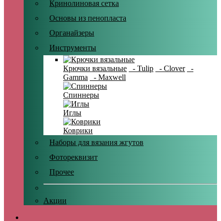
Кринолиновая сетка
Основы из пенопласта
Органайзеры
Инструменты
Крючки вязальные
- Tulip
- Clover
-
Gamma
- Maxwell
Спиннеры
Иглы
Коврики
Наборы для вязания жгутов
Фотореквизит
Прочее
Акции