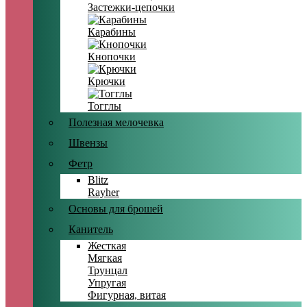
Застежки-цепочки
Карабины
Кнопочки
Крючки
Тогглы
Полезная мелочевка
Швензы
Фетр
Blitz
Rayher
Основы для брошей
Канитель
Жесткая
Мягкая
Трунцал
Упругая
Фигурная, витая