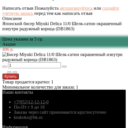
Написать отзыв
Пожалуйста
авторизируйтесь
или
создайте
учетную запись
перед тем как написать отзыв
Описание
Японский бисер Miyuki Delica 11/0 Шелк-сатин окрашенный
изнутри радужный корица (DB1863)
Цена указана за 5 гр.
Акции
496 р.
Купить
Товар продается кратно: 1
Минимальное количество для заказа: 1
Наши контакты
+7(952)12-12-12-0
Пн-Пт с 9 до 18
Заказы через сайт принимаются круглосуточно
krukoko@bk.ru
Информация