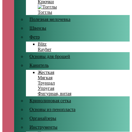
Крючки
Тогглы
Полезная мелочевка
Швензы
Фетр
Blitz
Rayher
Основы для брошей
Канитель
Жесткая
Мягкая
Трунцал
Упругая
Фигурная, витая
Кринолиновая сетка
Основы из пенопласта
Органайзеры
Инструменты