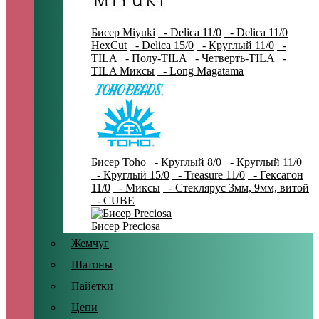
Бисер Miyuki
- Delica 11/0
- Delica 11/0
HexCut
- Delica 15/0
- Круглый 11/0
-
TILA
- Полу-TILA
- Четверть-TILA
-
TILA Миксы
- Long Magatama
Бисер Toho
- Круглый 8/0
- Круглый 11/0
- Круглый 15/0
- Treasure 11/0
- Гексагон
11/0
- Миксы
- Стеклярус 3мм, 9мм, витой
- CUBE
Бисер Preciosa
Жемчуг
Шатоны
Пайетки
Цепи