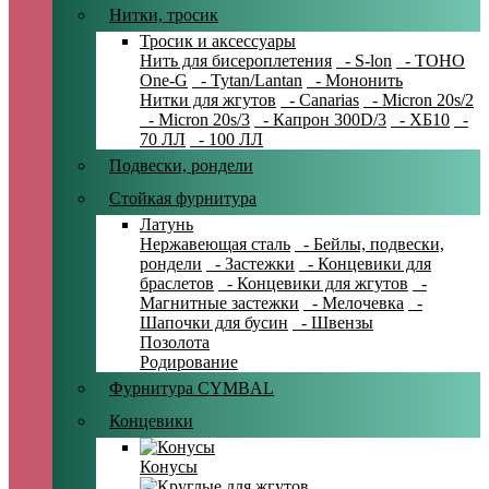
Нитки, тросик
Тросик и аксессуары
Нить для бисероплетения
- S-lon
- TOHO
One-G
- Tytan/Lantan
- Мононить
Нитки для жгутов
- Canarias
- Micron 20s/2
- Micron 20s/3
- Капрон 300D/3
- ХБ10
-
70 ЛЛ
- 100 ЛЛ
Подвески, рондели
Стойкая фурнитура
Латунь
Нержавеющая сталь
- Бейлы, подвески,
рондели
- Застежки
- Концевики для
браслетов
- Концевики для жгутов
-
Магнитные застежки
- Мелочевка
-
Шапочки для бусин
- Швензы
Позолота
Родирование
Фурнитура CYMBAL
Концевики
Конусы