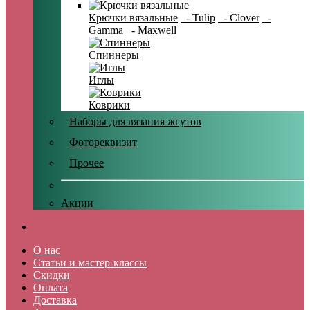
Крючки вязальные
- Tulip
- Clover
-
Gamma
- Maxwell
Спиннеры
Иглы
Коврики
Наборы для вязания жгутов
Фотореквизит
Прочее
Акции
О нас
Статьи и мастер-классы
Скидки
Оплата
Доставка