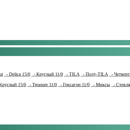
ut
- Delica 15/0
- Круглый 11/0
- TILA
- Полу-TILA
- Четверт
Круглый 15/0
- Treasure 11/0
- Гексагон 11/0
- Миксы
- Стекля