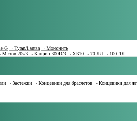
e-G
- Tytan/Lantan
- Мононить
 Micron 20s/3
- Капрон 300D/3
- ХБ10
- 70 ЛЛ
- 100 ЛЛ
ели
- Застежки
- Концевики для браслетов
- Концевики для ж