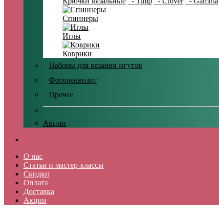
Крючки вязальные
- Tulip
- Clover
- Gamma
Спиннеры
Иглы
Коврики
Наборы для вязания жгутов
Фотореквизит
Прочее
Акции
О нас
Статьи и мастер-классы
Скидки
Оплата
Доставка
Акции