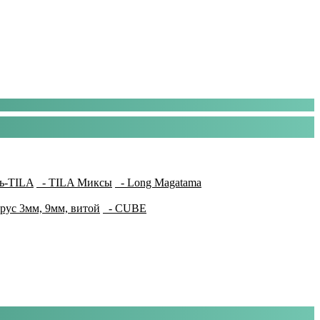
ь-TILA
- TILA Миксы
- Long Magatama
рус 3мм, 9мм, витой
- CUBE