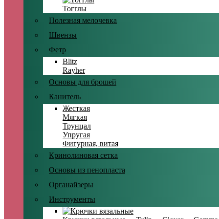
Тогглы
Полезная мелочевка
Швензы
Фетр
Blitz
Rayher
Основы для брошей
Канитель
Жесткая
Мягкая
Трунцал
Упругая
Фигурная, витая
Кринолиновая сетка
Основы из пенопласта
Органайзеры
Инструменты