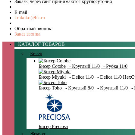
Заказы через сайт принимаются круглосуточно
E-mail
krukoko@bk.ru
Обратный звонок
Заказ звонка
КАТАЛОГ ТОВАРОВ
Бисер
Бисер Cotobe
- Круглый 11/0
- Рубка 11/0
Бисер Miyuki
- Delica 11/0
- Delica 11/0 HexC
Бисер Toho
- Круглый 8/0
- Круглый 11/0
- 
Бисер Preciosa
Жемчуг