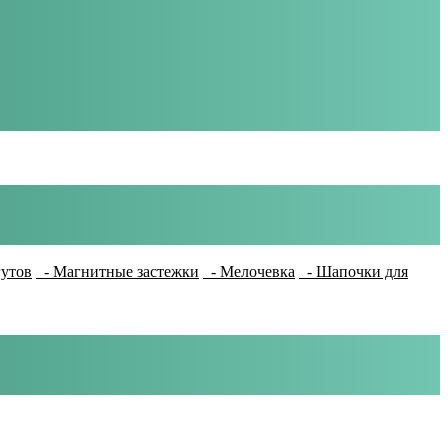
гутов
- Магнитные застежки
- Мелочевка
- Шапочки для