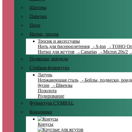
Шатоны
Пайетки
Цепи
Нитки, тросик
Тросик и аксессуары
Нить для бисероплетения
- S-lon
- TOHO On
Нитки для жгутов
- Canarias
- Micron 20s/2
-
Подвески, рондели
Стойкая фурнитура
Латунь
Нержавеющая сталь
- Бейлы, подвески, ронд
бусин
- Швензы
Позолота
Родирование
Фурнитура CYMBAL
Концевики
Конусы