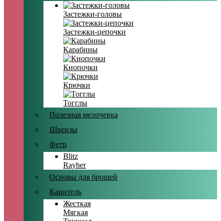
Застежки-головы
Застежки-цепочки
Карабины
Кнопочки
Крючки
Тогглы
Полезная мелочевка
Швензы
Фетр
Blitz
Rayher
Основы для брошей
Канитель
Жесткая
Мягкая