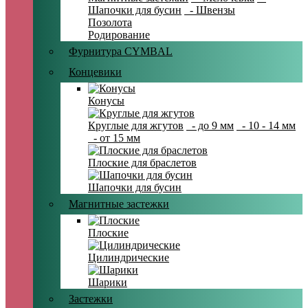
Шапочки для бусин
- Швензы
Позолота
Родирование
Фурнитура CYMBAL
Концевики
Конусы
Круглые для жгутов
- до 9 мм
- 10 - 14 мм
- от 15 мм
Плоские для браслетов
Шапочки для бусин
Магнитные застежки
Плоские
Цилиндрические
Шарики
Застежки