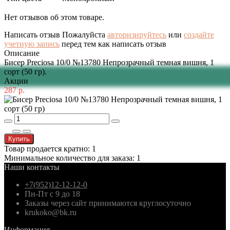
Нет отзывов об этом товаре.
Написать отзыв
Пожалуйста
авторизируйтесь
или
создайте
учетную запись
перед тем как написать отзыв
Описание
Бисер Preciosa 10/0 №13780 Непрозрачный темная вишня, 1
сорт (50 гр).
Акции
287 р.
Купить
Товар продается кратно: 1
Минимальное количество для заказа: 1
Наши контакты
+7(952)12-12-12-0
Пн-Пт с 9 до 18
Заказы через сайт принимаются круглосуточно
krukoko@bk.ru
Информация