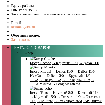
Время работы
Пн-Пт с 9 до 18
Заказы через сайт принимаются круглосуточно
E-mail
krukoko@bk.ru
Обратный звонок
Заказ звонка
КАТАЛОГ ТОВАРОВ
Бисер
Бисер Cotobe
- Круглый 11/0
- Рубка 11/0
Бисер Miyuki
- Delica 11/0
- Delica 11/0
HexCut
- Delica 15/0
- Круглый 11/0
-
TILA
- Полу-TILA
- Четверть-TILA
-
TILA Миксы
- Long Magatama
Бисер Toho
- Круглый 8/0
- Круглый 11/0
- Круглый 15/0
- Treasure 11/0
- Гексагон
11/0
- Миксы
- Стеклярус 3мм, 9мм, витой