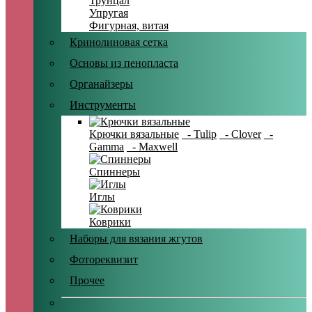
Трунцал
Упругая
Фигурная, витая
Кринолиновая сетка
Основы из пенопласта
Органайзеры
Инструменты
Крючки вязальные
- Tulip
- Clover
-
Gamma
- Maxwell
Спиннеры
Иглы
Коврики
Наборы для вязания жгутов
Фотореквизит
Прочее