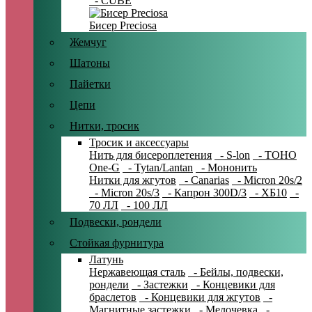
- CUBE
Бисер Preciosa
Жемчуг
Шатоны
Пайетки
Цепи
Нитки, тросик
Тросик и аксессуары
Нить для бисероплетения
- S-lon
- TOHO
One-G
- Tytan/Lantan
- Мононить
Нитки для жгутов
- Canarias
- Micron 20s/2
- Micron 20s/3
- Капрон 300D/3
- ХБ10
-
70 ЛЛ
- 100 ЛЛ
Подвески, рондели
Стойкая фурнитура
Латунь
Нержавеющая сталь
- Бейлы, подвески,
рондели
- Застежки
- Концевики для
браслетов
- Концевики для жгутов
-
Магнитные застежки
- Мелочевка
-