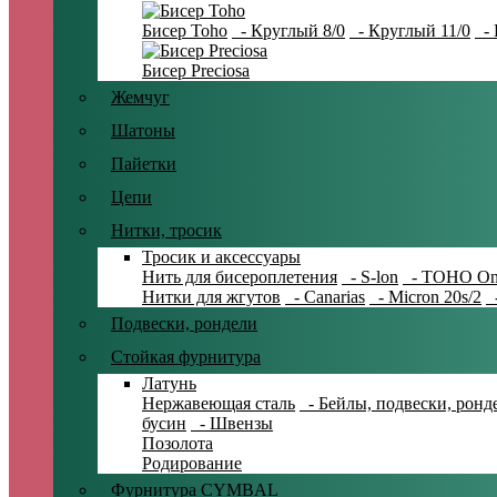
Бисер Toho
- Круглый 8/0
- Круглый 11/0
- 
Бисер Preciosa
Жемчуг
Шатоны
Пайетки
Цепи
Нитки, тросик
Тросик и аксессуары
Нить для бисероплетения
- S-lon
- TOHO On
Нитки для жгутов
- Canarias
- Micron 20s/2
-
Подвески, рондели
Стойкая фурнитура
Латунь
Нержавеющая сталь
- Бейлы, подвески, ронд
бусин
- Швензы
Позолота
Родирование
Фурнитура CYMBAL