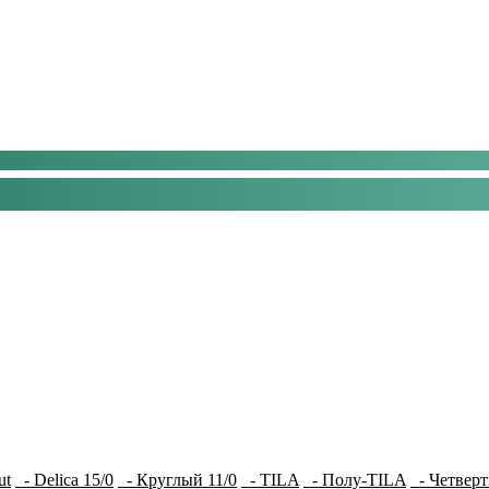
ut
- Delica 15/0
- Круглый 11/0
- TILA
- Полу-TILA
- Четверт