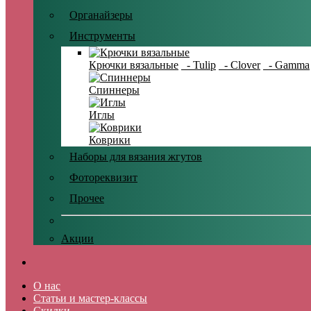
Органайзеры
Инструменты
Крючки вязальные
- Tulip
- Clover
- Gamma
Спиннеры
Иглы
Коврики
Наборы для вязания жгутов
Фотореквизит
Прочее
Акции
О нас
Статьи и мастер-классы
Скидки