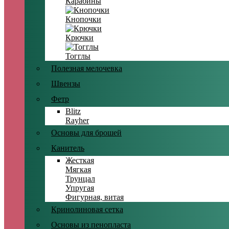
Карабины
Кнопочки
Крючки
Тогглы
Полезная мелочевка
Швензы
Фетр
Blitz
Rayher
Основы для брошей
Канитель
Жесткая
Мягкая
Трунцал
Упругая
Фигурная, витая
Кринолиновая сетка
Основы из пенопласта