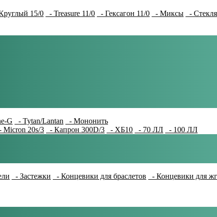
Круглый 15/0
- Treasure 11/0
- Гексагон 11/0
- Миксы
- Стекля
e-G
- Tytan/Lantan
- Мононить
 Micron 20s/3
- Капрон 300D/3
- ХБ10
- 70 ЛЛ
- 100 ЛЛ
ели
- Застежки
- Концевики для браслетов
- Концевики для ж