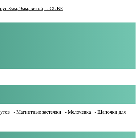
рус 3мм, 9мм, витой
- CUBE
гутов
- Магнитные застежки
- Мелочевка
- Шапочки для