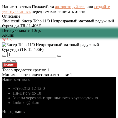
Написать отзыв
Пожалуйста
авторизируйтесь
или
создайте
учетную запись
перед тем как написать отзыв
Описание
Японский бисер Toho 11/0 Непрозрачный матовый радужный
бургунди TR-11-406F.
Цена указана за 10гр.
Акции
285 р.
Купить
Товар продается кратно: 1
Минимальное количество для заказа: 1
Наши контакты
+7(952)12-12-12-0
Пн-Пт с 9 до 18
Заказы через сайт принимаются круглосуточно
krukoko@bk.ru
Информация