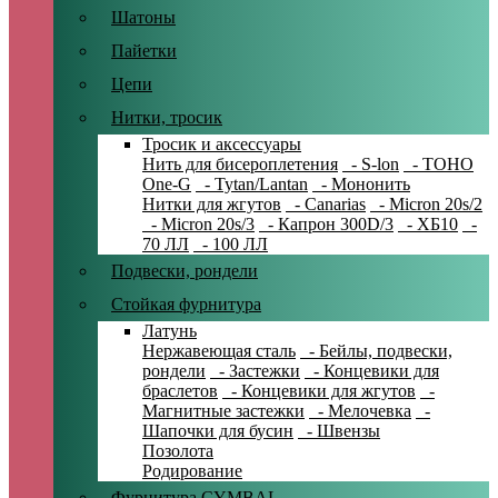
Шатоны
Пайетки
Цепи
Нитки, тросик
Тросик и аксессуары
Нить для бисероплетения
- S-lon
- TOHO
One-G
- Tytan/Lantan
- Мононить
Нитки для жгутов
- Canarias
- Micron 20s/2
- Micron 20s/3
- Капрон 300D/3
- ХБ10
-
70 ЛЛ
- 100 ЛЛ
Подвески, рондели
Стойкая фурнитура
Латунь
Нержавеющая сталь
- Бейлы, подвески,
рондели
- Застежки
- Концевики для
браслетов
- Концевики для жгутов
-
Магнитные застежки
- Мелочевка
-
Шапочки для бусин
- Швензы
Позолота
Родирование
Фурнитура CYMBAL