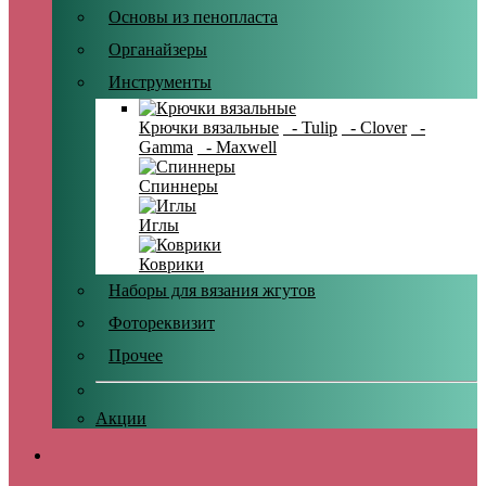
Основы из пенопласта
Органайзеры
Инструменты
Крючки вязальные
- Tulip
- Clover
-
Gamma
- Maxwell
Спиннеры
Иглы
Коврики
Наборы для вязания жгутов
Фотореквизит
Прочее
Акции