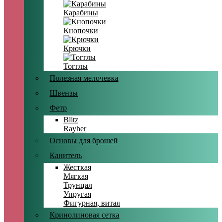
Карабины
Кнопочки
Крючки
Тогглы
Полезная мелочевка
Швензы
Фетр
Blitz
Rayher
Основы для брошей
Канитель
Жесткая
Мягкая
Трунцал
Упругая
Фигурная, витая
Кринолиновая сетка