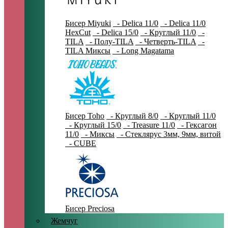
Бисер Miyuki
- Delica 11/0
- Delica 11/0
HexCut
- Delica 15/0
- Круглый 11/0
-
TILA
- Полу-TILA
- Четверть-TILA
-
TILA Миксы
- Long Magatama
Бисер Toho
- Круглый 8/0
- Круглый 11/0
- Круглый 15/0
- Treasure 11/0
- Гексагон
11/0
- Миксы
- Стеклярус 3мм, 9мм, витой
- CUBE
Бисер Preciosa
Жемчуг