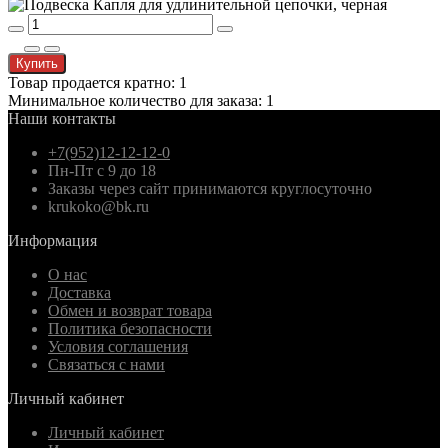
Купить
Товар продается кратно: 1
Минимальное количество для заказа: 1
Наши контакты
+7(952)12-12-12-0
Пн-Пт с 9 до 18
Заказы через сайт принимаются круглосуточно
krukoko@bk.ru
Информация
О нас
Доставка
Обмен и возврат товара
Политика безопасности
Условия соглашения
Связаться с нами
Личный кабинет
Личный кабинет