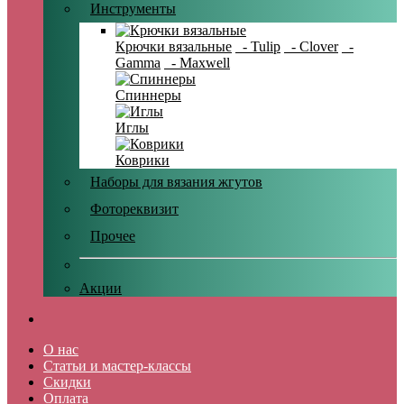
Инструменты
Крючки вязальные
- Tulip
- Clover
-
Gamma
- Maxwell
Спиннеры
Иглы
Коврики
Наборы для вязания жгутов
Фотореквизит
Прочее
Акции
О нас
Статьи и мастер-классы
Скидки
Оплата