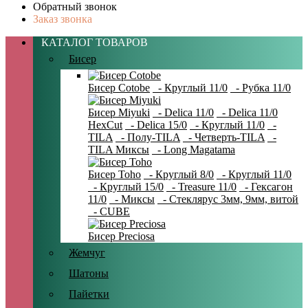
Обратный звонок
Заказ звонка
КАТАЛОГ ТОВАРОВ
Бисер
Бисер Cotobe
- Круглый 11/0
- Рубка 11/0
Бисер Miyuki
- Delica 11/0
- Delica 11/0
HexCut
- Delica 15/0
- Круглый 11/0
-
TILA
- Полу-TILA
- Четверть-TILA
-
TILA Миксы
- Long Magatama
Бисер Toho
- Круглый 8/0
- Круглый 11/0
- Круглый 15/0
- Treasure 11/0
- Гексагон
11/0
- Миксы
- Стеклярус 3мм, 9мм, витой
- CUBE
Бисер Preciosa
Жемчуг
Шатоны
Пайетки