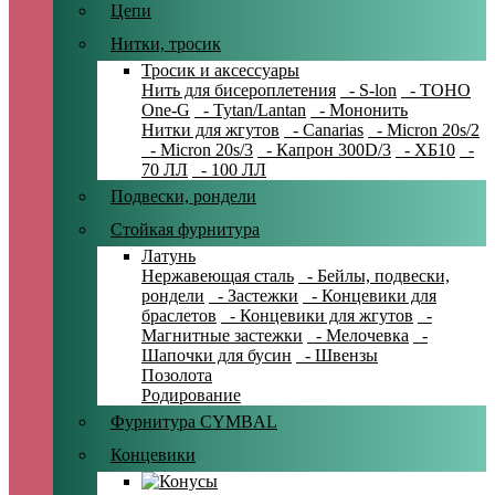
Цепи
Нитки, тросик
Тросик и аксессуары
Нить для бисероплетения
- S-lon
- TOHO
One-G
- Tytan/Lantan
- Мононить
Нитки для жгутов
- Canarias
- Micron 20s/2
- Micron 20s/3
- Капрон 300D/3
- ХБ10
-
70 ЛЛ
- 100 ЛЛ
Подвески, рондели
Стойкая фурнитура
Латунь
Нержавеющая сталь
- Бейлы, подвески,
рондели
- Застежки
- Концевики для
браслетов
- Концевики для жгутов
-
Магнитные застежки
- Мелочевка
-
Шапочки для бусин
- Швензы
Позолота
Родирование
Фурнитура CYMBAL
Концевики