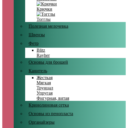
Крючки
Тогглы
Полезная мелочевка
Швензы
Фетр
Blitz
Rayher
Основы для брошей
Канитель
Жесткая
Мягкая
Трунцал
Упругая
Фигурная, витая
Кринолиновая сетка
Основы из пенопласта
Органайзеры