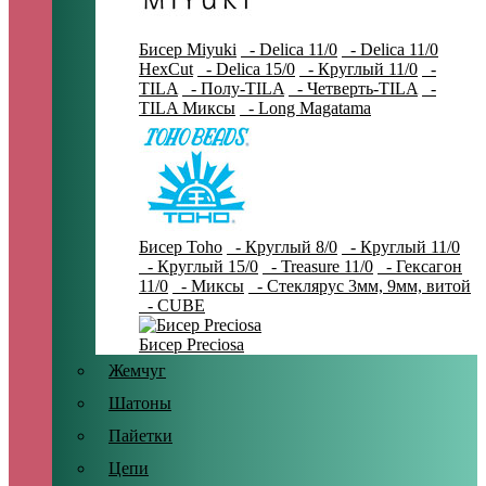
Бисер Miyuki
- Delica 11/0
- Delica 11/0
HexCut
- Delica 15/0
- Круглый 11/0
-
TILA
- Полу-TILA
- Четверть-TILA
-
TILA Миксы
- Long Magatama
Бисер Toho
- Круглый 8/0
- Круглый 11/0
- Круглый 15/0
- Treasure 11/0
- Гексагон
11/0
- Миксы
- Стеклярус 3мм, 9мм, витой
- CUBE
Бисер Preciosa
Жемчуг
Шатоны
Пайетки
Цепи