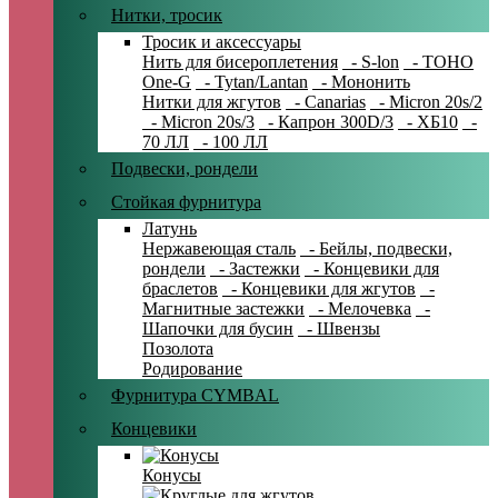
Нитки, тросик
Тросик и аксессуары
Нить для бисероплетения
- S-lon
- TOHO
One-G
- Tytan/Lantan
- Мононить
Нитки для жгутов
- Canarias
- Micron 20s/2
- Micron 20s/3
- Капрон 300D/3
- ХБ10
-
70 ЛЛ
- 100 ЛЛ
Подвески, рондели
Стойкая фурнитура
Латунь
Нержавеющая сталь
- Бейлы, подвески,
рондели
- Застежки
- Концевики для
браслетов
- Концевики для жгутов
-
Магнитные застежки
- Мелочевка
-
Шапочки для бусин
- Швензы
Позолота
Родирование
Фурнитура CYMBAL
Концевики
Конусы