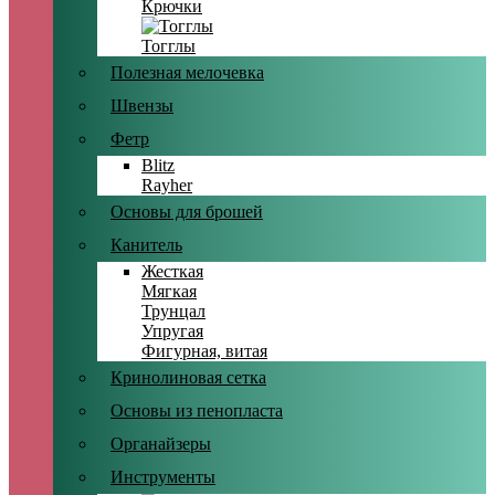
Крючки
Тогглы
Полезная мелочевка
Швензы
Фетр
Blitz
Rayher
Основы для брошей
Канитель
Жесткая
Мягкая
Трунцал
Упругая
Фигурная, витая
Кринолиновая сетка
Основы из пенопласта
Органайзеры
Инструменты