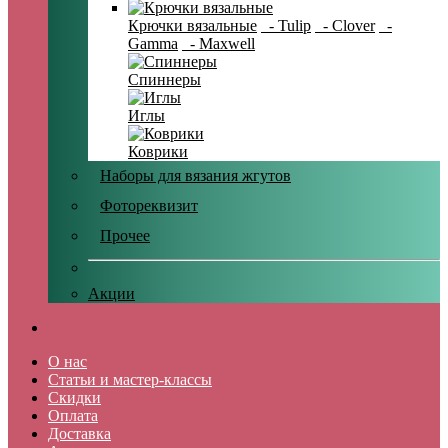
Крючки вязальные
- Tulip
- Clover
-
Gamma
- Maxwell
Спиннеры
Иглы
Коврики
Наборы для вязания жгутов
Фотореквизит
Прочее
Акции
О нас
Статьи и мастер-классы
Скидки
Оплата
Доставка