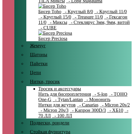
TILA Миксы
- Long Magatama
Бисер Toho
- Круглый 8/0
- Круглый 11/0
- Круглый 15/0
- Treasure 11/0
- Гексагон
11/0
- Миксы
- Стеклярус 3мм, 9мм, витой
- CUBE
Бисер Preciosa
Жемчуг
Шатоны
Пайетки
Цепи
Нитки, тросик
Тросик и аксессуары
Нить для бисероплетения
- S-lon
- TOHO
One-G
- Tytan/Lantan
- Мононить
Нитки для жгутов
- Canarias
- Micron 20s/2
- Micron 20s/3
- Капрон 300D/3
- ХБ10
-
70 ЛЛ
- 100 ЛЛ
Подвески, рондели
Стойкая фурнитура