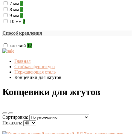
7 мм
2
8 мм
2
9 мм
2
10 мм
2
Способ крепления
клеевой
12
Главная
Стойкая фурнитура
Нержавеющая сталь
Концевики для жгутов
Концевики для жгутов
Сортировка:
Показать: