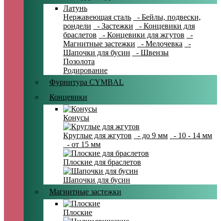
Латунь
Нержавеющая сталь
- Бейлы, подвески,
рондели
- Застежки
- Концевики для
браслетов
- Концевики для жгутов
-
Магнитные застежки
- Мелочевка
-
Шапочки для бусин
- Швензы
Позолота
Родирование
Фурнитура CYMBAL
Концевики
Конусы
Круглые для жгутов
- до 9 мм
- 10 - 14 мм
- от 15 мм
Плоские для браслетов
Шапочки для бусин
Магнитные застежки
Плоские