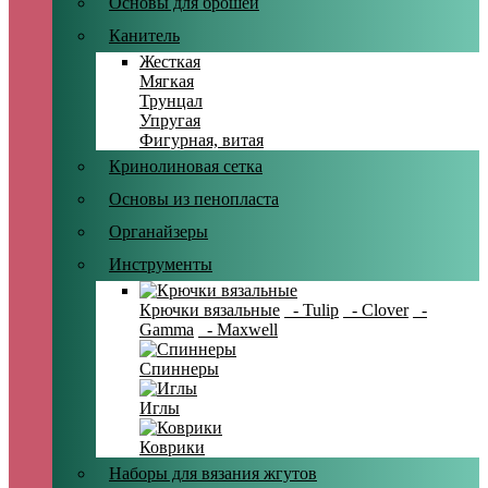
Основы для брошей
Канитель
Жесткая
Мягкая
Трунцал
Упругая
Фигурная, витая
Кринолиновая сетка
Основы из пенопласта
Органайзеры
Инструменты
Крючки вязальные
- Tulip
- Clover
-
Gamma
- Maxwell
Спиннеры
Иглы
Коврики
Наборы для вязания жгутов