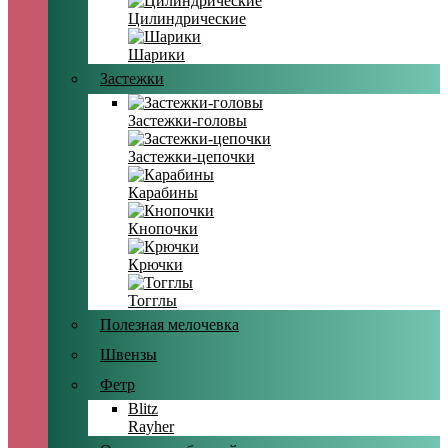
Цилиндрические
Шарики
Застежки
Застежки-головы
Застежки-цепочки
Карабины
Кнопочки
Крючки
Тогглы
Полезная мелочевка
Швензы
Фетр
Blitz
Rayher