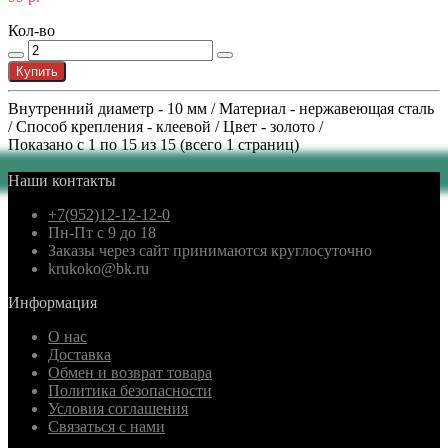
Кол-во
Купить
Внутренний диаметр - 10 мм / Материал - нержавеющая сталь
/ Способ крепления - клеевой / Цвет - золото /
Показано с 1 по 15 из 15 (всего 1 страниц)
Наши контакты
+7(952)12-12-12-0
Пн-Пт с 9 до 18
Заказы через сайт принимаются круглосуточно
krukoko@bk.ru
Информация
О нас
Доставка
Обмен и возврат товара
Политика безопасности
Условия соглашения
Связаться с нами