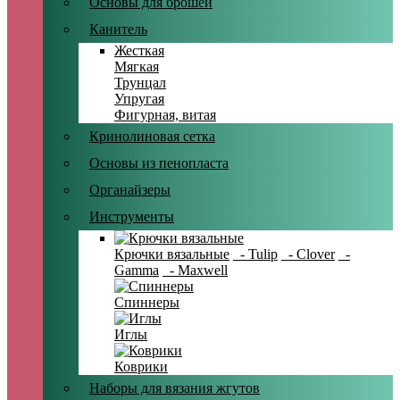
Основы для брошей
Канитель
Жесткая
Мягкая
Трунцал
Упругая
Фигурная, витая
Кринолиновая сетка
Основы из пенопласта
Органайзеры
Инструменты
Крючки вязальные
- Tulip
- Clover
-
Gamma
- Maxwell
Спиннеры
Иглы
Коврики
Наборы для вязания жгутов