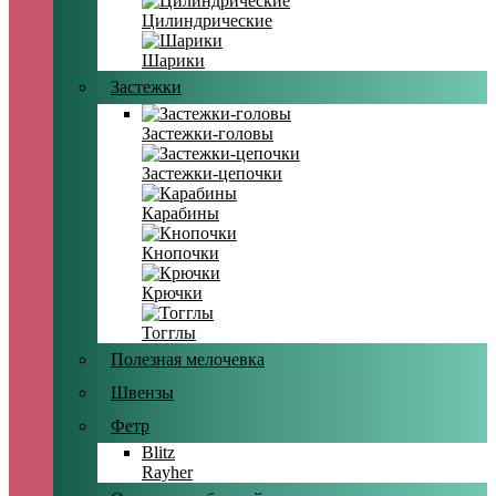
Цилиндрические
Шарики
Застежки
Застежки-головы
Застежки-цепочки
Карабины
Кнопочки
Крючки
Тогглы
Полезная мелочевка
Швензы
Фетр
Blitz
Rayher