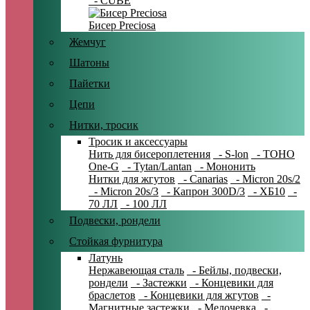
- CUBE
Бисер Preciosa
Жемчуг
Шатоны
Пайетки
Цепи
Нитки, тросик
Тросик и аксессуары
Нить для бисероплетения
- S-lon
- TOHO
One-G
- Tytan/Lantan
- Мононить
Нитки для жгутов
- Canarias
- Micron 20s/2
- Micron 20s/3
- Капрон 300D/3
- ХБ10
-
70 ЛЛ
- 100 ЛЛ
Подвески, рондели
Стойкая фурнитура
Латунь
Нержавеющая сталь
- Бейлы, подвески,
рондели
- Застежки
- Концевики для
браслетов
- Концевики для жгутов
-
Магнитные застежки
- Мелочевка
-