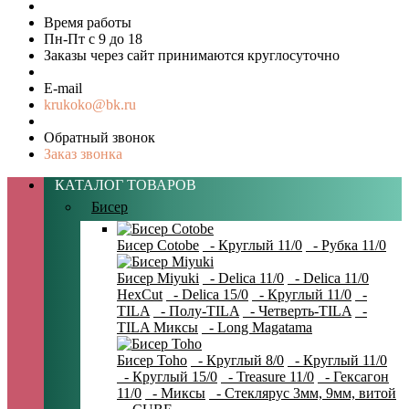
Время работы
Пн-Пт с 9 до 18
Заказы через сайт принимаются круглосуточно
E-mail
krukoko@bk.ru
Обратный звонок
Заказ звонка
КАТАЛОГ ТОВАРОВ
Бисер
Бисер Cotobe
- Круглый 11/0
- Рубка 11/0
Бисер Miyuki
- Delica 11/0
- Delica 11/0
HexCut
- Delica 15/0
- Круглый 11/0
-
TILA
- Полу-TILA
- Четверть-TILA
-
TILA Миксы
- Long Magatama
Бисер Toho
- Круглый 8/0
- Круглый 11/0
- Круглый 15/0
- Treasure 11/0
- Гексагон
11/0
- Миксы
- Стеклярус 3мм, 9мм, витой