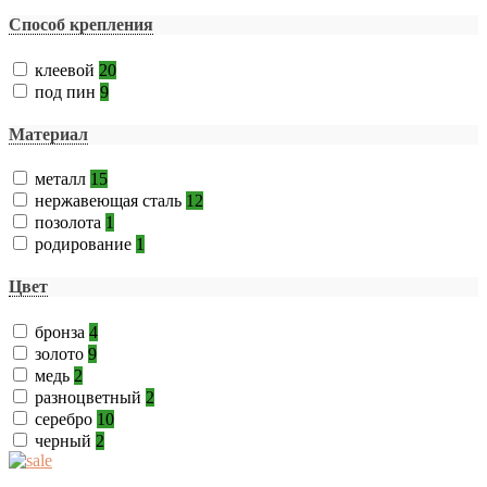
Способ крепления
клеевой
20
под пин
9
Материал
металл
15
нержавеющая сталь
12
позолота
1
родирование
1
Цвет
бронза
4
золото
9
медь
2
разноцветный
2
серебро
10
черный
2