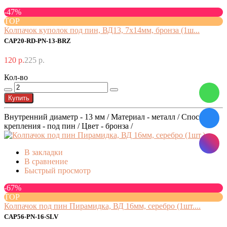
-47%
TOP
Колпачок куполок под пин, ВД13, 7х14мм, бронза (1ш...
CAP20-RD-PN-13-BRZ
120 р.
225 р.
Кол-во
Купить
Внутренний диаметр - 13 мм / Материал - металл / Способ
крепления - под пин / Цвет - бронза /
В закладки
В сравнение
Быстрый просмотр
-67%
TOP
Колпачок под пин Пирамидка, ВД 16мм, серебро (1шт....
CAP56-PN-16-SLV