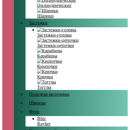
Цилиндрические
Шарики
Застежки
Застежки-головы
Застежки-цепочки
Карабины
Кнопочки
Крючки
Тогглы
Полезная мелочевка
Швензы
Фетр
Blitz
Rayher