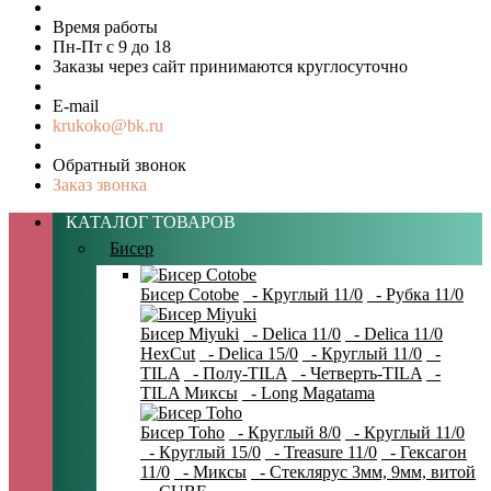
Время работы
Пн-Пт с 9 до 18
Заказы через сайт принимаются круглосуточно
E-mail
krukoko@bk.ru
Обратный звонок
Заказ звонка
КАТАЛОГ ТОВАРОВ
Бисер
Бисер Cotobe
- Круглый 11/0
- Рубка 11/0
Бисер Miyuki
- Delica 11/0
- Delica 11/0
HexCut
- Delica 15/0
- Круглый 11/0
-
TILA
- Полу-TILA
- Четверть-TILA
-
TILA Миксы
- Long Magatama
Бисер Toho
- Круглый 8/0
- Круглый 11/0
- Круглый 15/0
- Treasure 11/0
- Гексагон
11/0
- Миксы
- Стеклярус 3мм, 9мм, витой