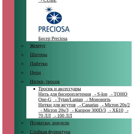
- CUBE
Бисер Preciosa
Жемчуг
Шатоны
Пайетки
Цепи
Нитки, тросик
Тросик и аксессуары
Нить для бисероплетения
- S-lon
- TOHO
One-G
- Tytan/Lantan
- Мононить
Нитки для жгутов
- Canarias
- Micron 20s/2
- Micron 20s/3
- Капрон 300D/3
- ХБ10
-
70 ЛЛ
- 100 ЛЛ
Подвески, рондели
Стойкая фурнитура