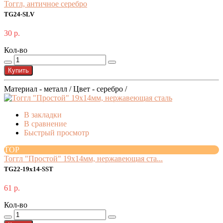
Тоггл, античное серебро
TG24-SLV
30 р.
Кол-во
Купить
Материал - металл / Цвет - серебро /
В закладки
В сравнение
Быстрый просмотр
TOP
Тоггл "Простой" 19x14мм, нержавеющая ста...
TG22-19x14-SST
61 р.
Кол-во