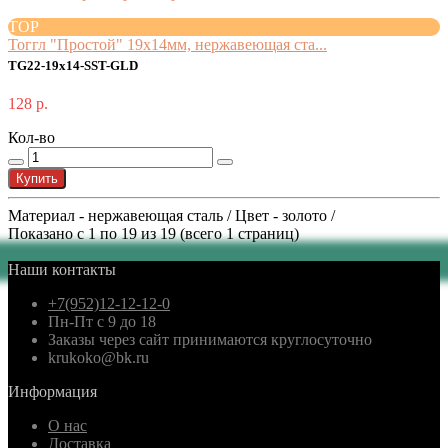
TOP
Тоггл "Простой" 19x14мм, нержавеющая ста...
TG22-19x14-SST-GLD
128 р.
Кол-во
Купить
Материал - нержавеющая сталь / Цвет - золото /
Показано с 1 по 19 из 19 (всего 1 страниц)
Наши контакты
+7(952)12-12-12-0
Пн-Пт с 9 до 18
Заказы через сайт принимаются круглосуточно
krukoko@bk.ru
Информация
О нас
Доставка