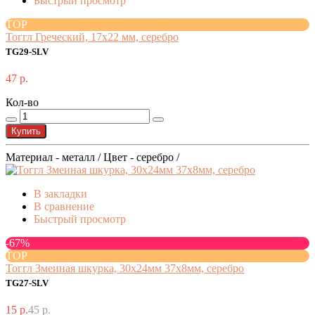
Быстрый просмотр
TOP
Тоггл Греческий, 17x22 мм, серебро
TG29-SLV
47 р.
Кол-во
Купить
Материал - металл / Цвет - серебро /
В закладки
В сравнение
Быстрый просмотр
-67%
TOP
Тоггл Змеиная шкурка, 30x24мм 37x8мм, серебро
TG27-SLV
15 р.
45 р.