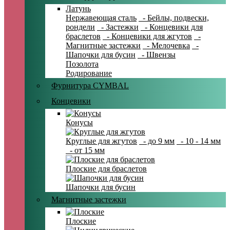
Латунь
Нержавеющая сталь
- Бейлы, подвески,
рондели
- Застежки
- Концевики для
браслетов
- Концевики для жгутов
-
Магнитные застежки
- Мелочевка
-
Шапочки для бусин
- Швензы
Позолота
Родирование
Фурнитура CYMBAL
Концевики
Конусы
Круглые для жгутов
- до 9 мм
- 10 - 14 мм
- от 15 мм
Плоские для браслетов
Шапочки для бусин
Магнитные застежки
Плоские