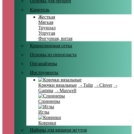
Основы для брошей
Канитель
Жесткая
Мягкая
Трунцал
Упругая
Фигурная, витая
Кринолиновая сетка
Основы из пенопласта
Органайзеры
Инструменты
Крючки вязальные
- Tulip
- Clover
-
Gamma
- Maxwell
Спиннеры
Иглы
Коврики
Наборы для вязания жгутов