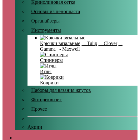
Кринолиновая сетка
Основы из пенопласта
Органайзеры
Инструменты
Крючки вязальные
- Tulip
- Clover
-
Gamma
- Maxwell
Спиннеры
Иглы
Коврики
Наборы для вязания жгутов
Фотореквизит
Прочее
Акции