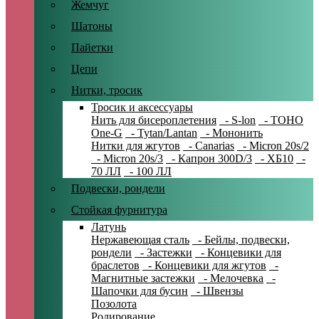
Жемчуг
Шатоны
Пайетки
Цепи
Нитки, тросик
Тросик и аксессуары
Нить для бисероплетения
- S-lon
- TOHO
One-G
- Tytan/Lantan
- Мононить
Нитки для жгутов
- Canarias
- Micron 20s/2
- Micron 20s/3
- Капрон 300D/3
- ХБ10
-
70 ЛЛ
- 100 ЛЛ
Подвески, рондели
Стойкая фурнитура
Латунь
Нержавеющая сталь
- Бейлы, подвески,
рондели
- Застежки
- Концевики для
браслетов
- Концевики для жгутов
-
Магнитные застежки
- Мелочевка
-
Шапочки для бусин
- Швензы
Позолота
Родирование