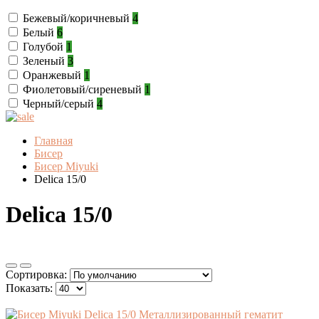
Бежевый/коричневый
4
Белый
6
Голубой
1
Зеленый
3
Оранжевый
1
Фиолетовый/сиреневый
1
Черный/серый
4
Главная
Бисер
Бисер Miyuki
Delica 15/0
Delica 15/0
Сортировка:
Показать: