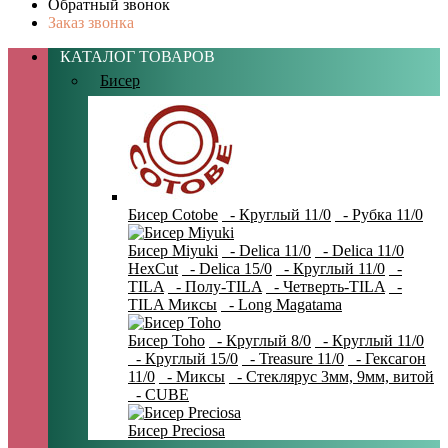
Обратный звонок
Заказ звонка
КАТАЛОГ ТОВАРОВ
Бисер
Бисер Cotobe
- Круглый 11/0
- Рубка 11/0
Бисер Miyuki
- Delica 11/0
- Delica 11/0
HexCut
- Delica 15/0
- Круглый 11/0
-
TILA
- Полу-TILA
- Четверть-TILA
-
TILA Миксы
- Long Magatama
Бисер Toho
- Круглый 8/0
- Круглый 11/0
- Круглый 15/0
- Treasure 11/0
- Гексагон
11/0
- Миксы
- Стеклярус 3мм, 9мм, витой
- CUBE
Бисер Preciosa