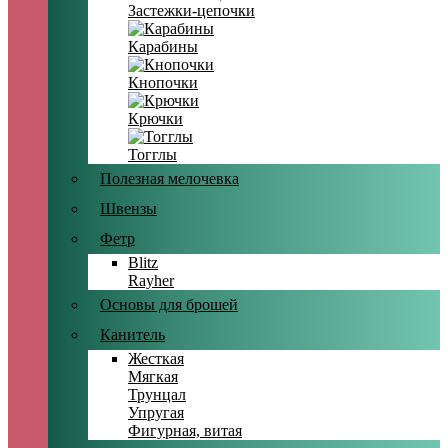
Застежки-цепочки
Карабины
Кнопочки
Крючки
Тогглы
Полезная мелочевка
Швензы
Фетр
Blitz
Rayher
Основы для брошей
Канитель
Жесткая
Мягкая
Трунцал
Упругая
Фигурная, витая