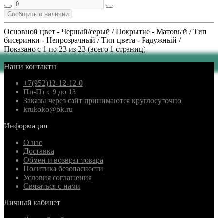
Сообщить о наличии
Основной цвет - Черный/серый / Покрытие - Матовый / Тип
бисеринки - Непрозрачный / Тип цвета - Радужный /
Показано с 1 по 23 из 23 (всего 1 страниц)
Наши контакты
+7(952)12-12-12-0
Пн-Пт с 9 до 18
Заказы через сайт принимаются круглосуточно
krukoko@bk.ru
Информация
О нас
Доставка
Обмен и возврат товара
Политика безопасности
Условия соглашения
Связаться с нами
Личный кабинет